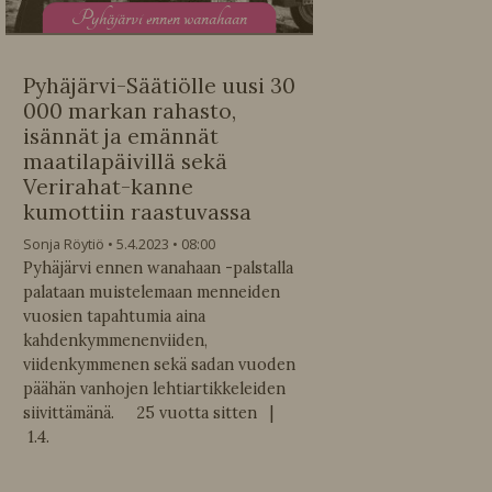
P
yhäjärvi ennen wanahaan
Pyhäjärvi-Säätiölle uusi 30
000 markan rahasto,
isännät ja emännät
maatilapäivillä sekä
Verirahat-kanne
kumottiin raastuvassa
Sonja Röytiö
5.4.2023
08:00
Pyhäjärvi ennen wanahaan -palstalla
palataan muistelemaan menneiden
vuosien tapahtumia aina
kahdenkymmenenviiden,
viidenkymmenen sekä sadan vuoden
päähän vanhojen lehtiartikkeleiden
siivittämänä. 25 vuotta sitten |
1.4.