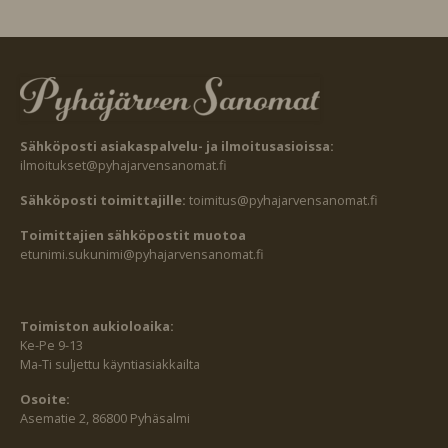
Sähköposti asiakaspalvelu- ja ilmoitusasioissa:
ilmoitukset@pyhajarvensanomat.fi
Sähköposti toimittajille:
toimitus@pyhajarvensanomat.fi
Toimittajien sähköpostit muotoa
etunimi.sukunimi@pyhajarvensanomat.fi
Toimiston aukioloaika:
Ke-Pe 9-13
Ma-Ti suljettu käyntiasiakkailta
Osoite:
Asematie 2, 86800 Pyhäsalmi