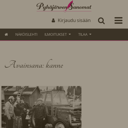
Kirjaudu sisään
NÄKÖISLEHTI
ILMOITUKSET
TILAA
Avainsana: kanne