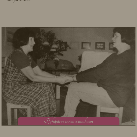
P
yhäjärvi ennen wanahaan