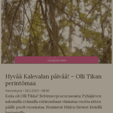
L
ukijan runo
Hyvää Kalevalan päivää! – Olli Tikan
perintömaa
Vieraskynä
28.2.2023
08:00
Kuka oli Olli Tikka? Selvinneepi seuraavasta: Pyhäjärven
salomailla erämailla entisvanhaan viisisataa vuotta sitten
päälle puoli vuosisataa. Humisivat Hiiden hirmut kivisillä
harjanteilla.