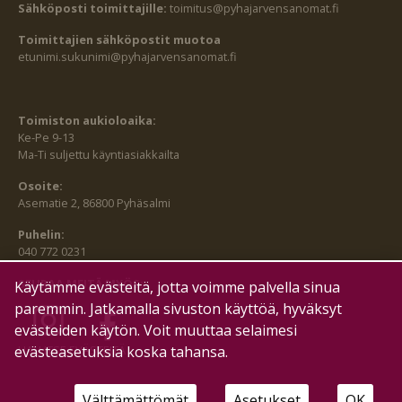
Sähköposti toimittajille:
toimitus@pyhajarvensanomat.fi
Toimittajien sähköpostit muotoa
etunimi.sukunimi@pyhajarvensanomat.fi
Toimiston aukioloaika:
Ke-Pe 9-13
Ma-Ti suljettu käyntiasiakkailta
Osoite:
Asematie 2, 86800 Pyhäsalmi
Puhelin:
040 772 0231
SEURAA MEITÄ MYÖS:
Käytämme evästeitä, jotta voimme palvella sinua
paremmin. Jatkamalla sivuston käyttöä, hyväksyt
evästeiden käytön. Voit muuttaa selaimesi
HALLITSE EVÄSTEITÄ
evästeasetuksia koska tahansa.
Välttämättömät
Asetukset
OK