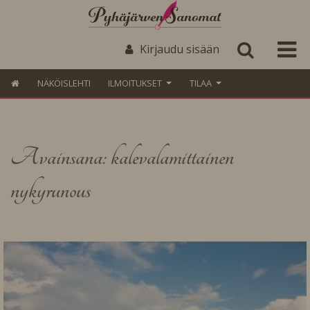
Kirjaudu sisään
NÄKÖISLEHTI
ILMOITUKSET
TILAA
Avainsana: kalevalamittainen
nykyrunous