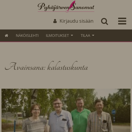
Kirjaudu sisään
NÄKÖISLEHTI
ILMOITUKSET
TILAA
Avainsana: kalastuskunta