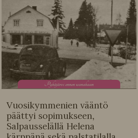
P
yhäjärvi ennen wanahaan
Vuosikymmenien vääntö
päättyi sopimukseen,
Salpausselällä Helena
kärppänä sekä palstatilalla