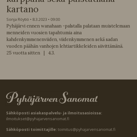
kartano
Sonja Röytiö
8.3.2023
09:00
Pyhäjärvi ennen wanahaan -palstalla palataan muistelemaan
menneiden vuosien tapahtumia aina
kahdenkymmenenviiden, viidenkymmenen sekä sadan
vuoden päähän vanhojen lehtiartikkeleiden siivittämänä.
25 vuotta sitten | 4.3.
Sähköposti asiakaspalvelu- ja ilmoitusasioissa:
ilmoitukset@pyhajarvensanomat.fi
Sähköposti toimittajille:
toimitus@pyhajarvensanomat.fi