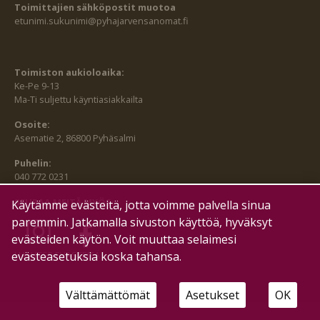
Toimittajien sähköpostit muotoa
etunimi.sukunimi@pyhajarvensanomat.fi
Toimiston aukioloaika:
Ke-Pe 9-13
Ma-Ti suljettu käyntiasiakkailta
Osoite:
Asematie 2, 86800 Pyhäsalmi
Puhelin:
040 772 0231
SEURAA MEITÄ MYÖS:
Käytämme evästeitä, jotta voimme palvella sinua
paremmin. Jatkamalla sivuston käyttöä, hyväksyt
evästeiden käytön. Voit muuttaa selaimesi
HALLITSE EVÄSTEITÄ
evästeasetuksia koska tahansa.
Välttämättömät
Asetukset
OK