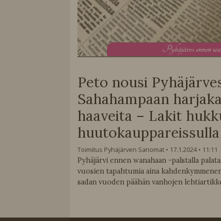
P
yhäjärvi ennen w
Peto nousi Pyhäjärve
Sahahampaan harjakai
haaveita – Lakit hukk
huutokauppareissulla
Toimitus Pyhäjärven Sanomat
17.1.2024
11:11
Pyhäjärvi ennen wanahaan -palstalla pala
vuosien tapahtumia aina kahdenkymmenen
sadan vuoden päähän vanhojen lehtiartikke