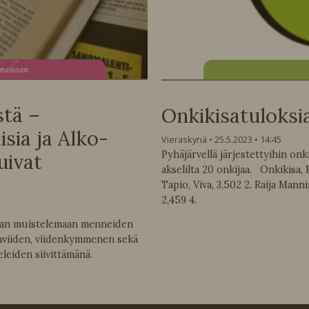
anahaan
stä –
Onkikisatuloksi
sia ja Alko-
Vieraskynä
25.5.2023
14:45
Pyhäjärvellä järjestettyihin on
uivat
akselilta 20 onkijaa. Onkikisa, Py
Tapio, Viva, 3,502 2. Raija Manni
2,459 4.
taan muistelemaan menneiden
viiden, viidenkymmenen sekä
leiden siivittämänä.