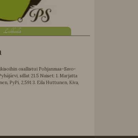
L
iikkeellä
a
kikisoihin osallistui Pohjanmaa–Savo-
häjärvi, sillat 21.5 Naiset: 1. Marjatta
nen, PyPi, 2,591 3. Eila Huttunen, Kiva,