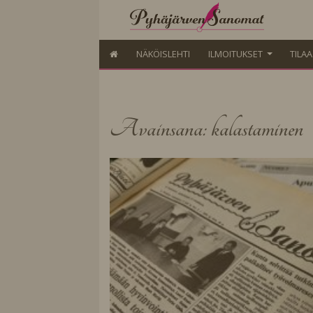
NÄKÖISLEHTI
ILMOITUKSET
TILA
Avainsana: kalastaminen