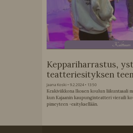
K
ulttuuri
Keppariharrastus, yst
teatteriesityksen te
Jaana Koski
9.2.2024
13:50
Keskiviikkona Ikosen koulun liikuntasali m
kun Kajaanin kaupunginteatteri vieraili ko
pimeyteen -esityksellään.