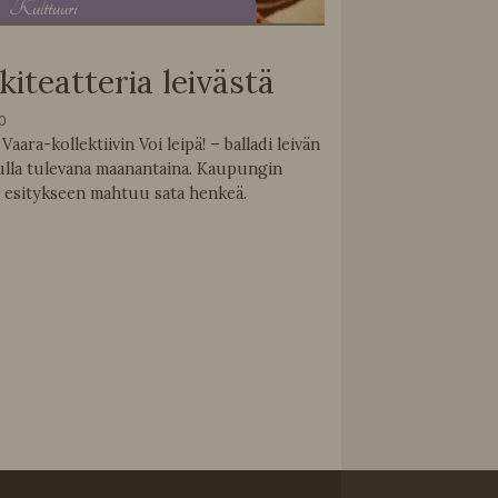
K
ulttuuri
iteatteria leivästä
0
aara-kollektiivin Voi leipä! – balladi leivän
ulla tulevana maanantaina. Kaupungin
n esitykseen mahtuu sata henkeä.