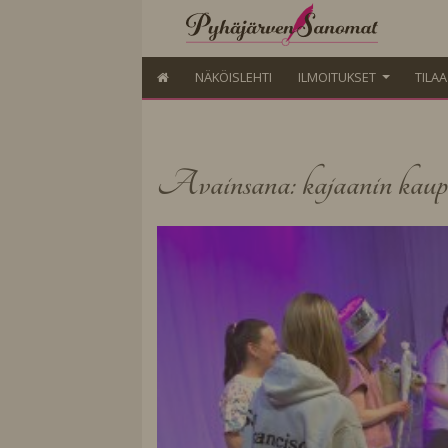
NÄKÖISLEHTI
ILMOITUKSET
TILA
Avainsana: kajaanin kaupun