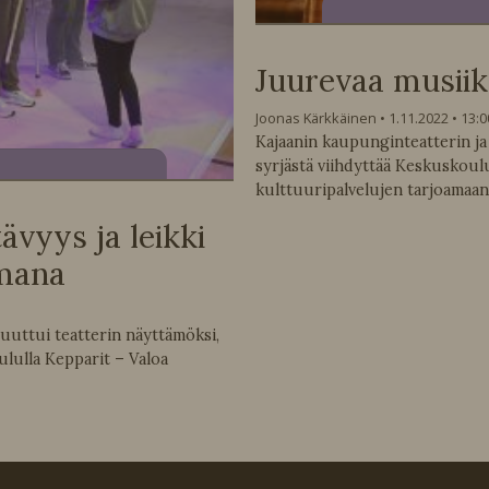
Juurevaa musiikk
Joonas Kärkkäinen
1.11.2022
13:0
Kajaanin kaupunginteatterin ja V
syrjästä viihdyttää Keskuskoul
kulttuuripalvelujen tarjoamaa
ävyys ja leikki
emana
uuttui teatterin näyttämöksi,
ululla Kepparit – Valoa