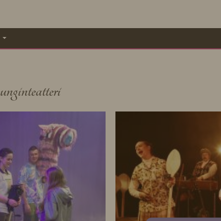
A
ginteatteri