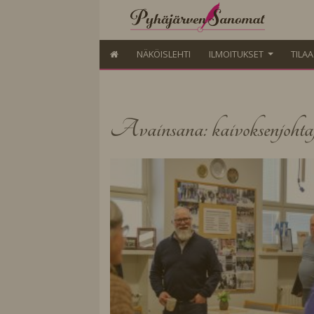
NÄKÖISLEHTI
ILMOITUKSET
TILA
Avainsana: kaivoksenjohta