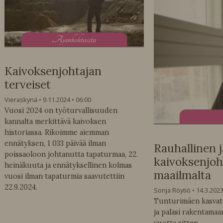
A
jankohtaista
Kaivoksenjohtajan
terveiset
Vieraskynä
9.11.2024
06:00
Vuosi 2024 on työturvallisuuden
kannalta merkittävä kaivoksen
historiassa. Rikoimme aiemman
ennätyksen, 1 033 päivää ilman
Rauhallinen j
poissaoloon johtanutta tapaturmaa, 22.
kaivoksenjoht
heinäkuuta ja ennätyksellinen kolmas
maailmalta
vuosi ilman tapaturmia saavutettiin
22.9.2024.
Sonja Röytiö
14.3.202
Tunturimäen kasvatt
ja palasi rakentamaa
vuotta sitten.