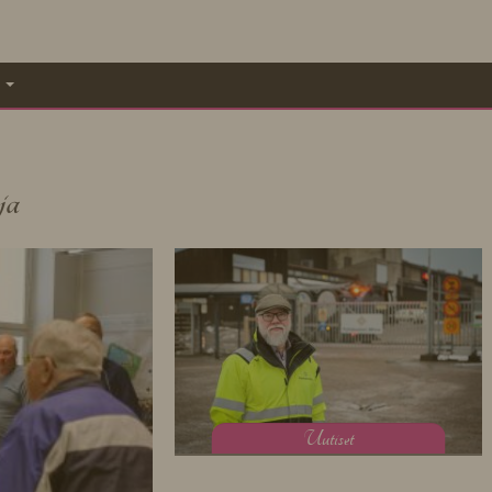
A
ja
U
utiset