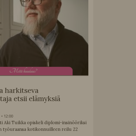
M
itä kuuluu?
a harkitseva
aja etsii elämyksiä
3
12:00
i Aki Tuikka opiskeli diplomi-insinööriksi
n työuraansa kotikonnuilleen reilu 22