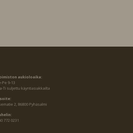
oimiston aukioloaika:
e-Pe 9-13
-Ti suljettu käyntiasiakkailta
soite:
sematie 2, 86800 Pyhäsalmi
uhelin:
40 772 0231