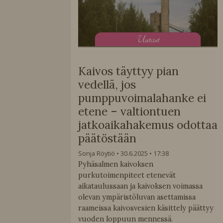
U
utiset
Kaivos täyttyy pian
vedellä, jos
pumppuvoimalahanke ei
etene – valtiontuen
jatkoaikahakemus odottaa
päätöstään
Sonja Röytiö
30.6.2025
17:38
Pyhäsalmen kaivoksen
purkutoimenpiteet etenevät
aikataulussaan ja kaivoksen voimassa
olevan ympäristöluvan asettamissa
raameissa kaivosvesien käsittely päättyy
vuoden loppuun mennessä.