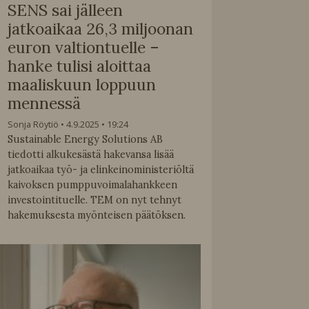
SENS sai jälleen
jatkoaikaa 26,3 miljoonan
euron valtiontuelle –
hanke tulisi aloittaa
maaliskuun loppuun
mennessä
Sonja Röytiö
4.9.2025
19:24
Sustainable Energy Solutions AB
tiedotti alkukesästä hakevansa lisää
jatkoaikaa työ- ja elinkeinoministeriöltä
kaivoksen pumppuvoimalahankkeen
investointituelle. TEM on nyt tehnyt
hakemuksesta myönteisen päätöksen.