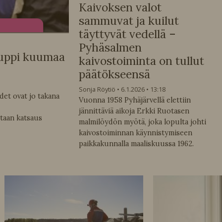
Kaivoksen valot
sammuvat ja kuilut
täyttyvät vedellä –
Pyhäsalmen
 kuppi kuumaa
kaivostoiminta on tullut
päätökseensä
Sonja Röytiö
6.1.2026
13:18
et ovat jo takana
Vuonna 1958 Pyhäjärvellä elettiin
jännittäviä aikoja Erkki Ruotasen
etaan katsaus
malmilöydön myötä, joka lopulta johti
kaivostoiminnan käynnistymiseen
paikkakunnalla maaliskuussa 1962.