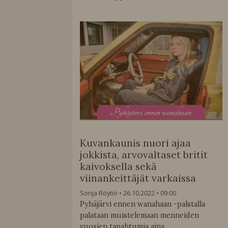
P
yhäjärvi ennen wanahaan
Kuvankaunis nuori ajaa
jokkista, arvovaltaset britit
kaivoksella sekä
viinankeittäjät varkaissa
Sonja Röytiö
26.10.2022
09:00
Pyhäjärvi ennen wanahaan -palstalla
palataan muistelemaan menneiden
vuosien tapahtumia aina