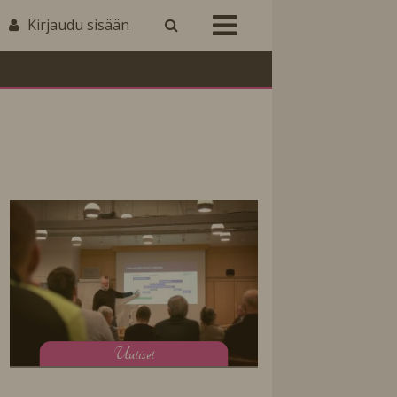
Kirjaudu sisään
U
utiset