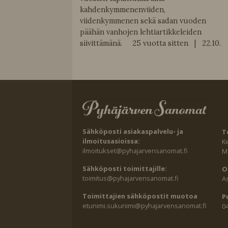
kahdenkymmenenviiden,
viidenkymmenen sekä sadan vuoden
päähän vanhojen lehtiartikkeleiden
siivittämänä. 25 vuotta sitten | 22.10.
Sähköposti asiakaspalvelu- ja
T
ilmoitusasioissa:
K
ilmoitukset@pyhajarvensanomat.fi
Ma
Sähköposti toimittajille:
O
toimitus@pyhajarvensanomat.fi
A
Toimittajien sähköpostit muotoa
P
etunimi.sukunimi@pyhajarvensanomat.fi
0