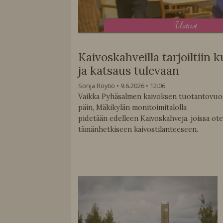
U
utiset
Kaivoskahveilla tarjoiltiin
ja katsaus tulevaan
Sonja Röytiö
9.6.2026
12:06
Vaikka Pyhäsalmen kaivoksen tuotantovuod
päin, Mäkikylän monitoimitalolla
pidetään edelleen Kaivoskahveja, joissa ot
tämänhetkiseen kaivostilanteeseen.