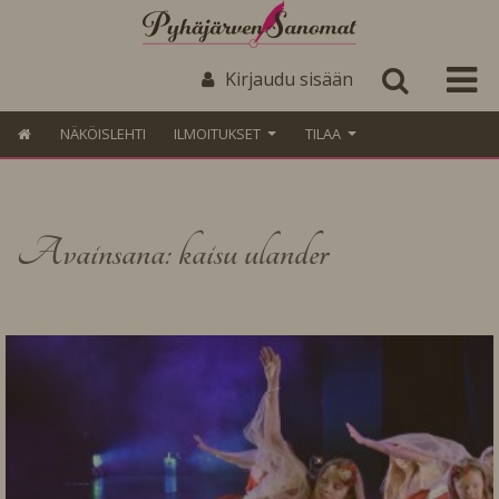
Kirjaudu sisään
NÄKÖISLEHTI
ILMOITUKSET
TILAA
Avainsana: kaisu ulander