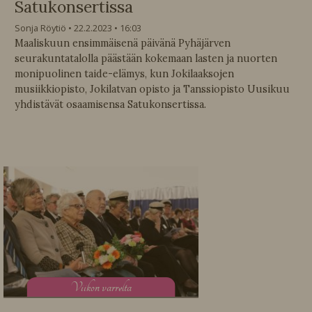
Satukonsertissa
Sonja Röytiö
22.2.2023
16:03
Maaliskuun ensimmäisenä päivänä Pyhäjärven
seurakuntatalolla päästään kokemaan lasten ja nuorten
monipuolinen taide-elämys, kun Jokilaaksojen
musiikkiopisto, Jokilatvan opisto ja Tanssiopisto Uusikuu
yhdistävät osaamisensa Satukonsertissa.
V
iikon varrelta