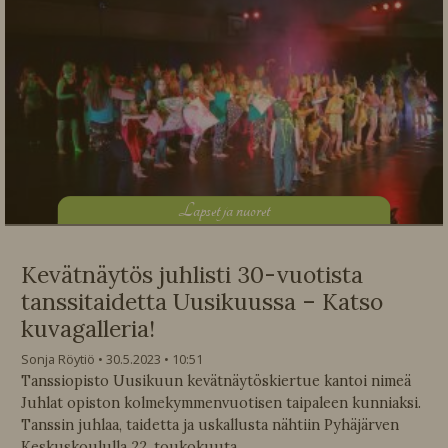
L
apset ja nuoret
Kevätnäytös juhlisti 30-vuotista
tanssitaidetta Uusikuussa – Katso
kuvagalleria!
Sonja Röytiö
30.5.2023
10:51
Tanssiopisto Uusikuun kevätnäytöskiertue kantoi nimeä
Juhlat opiston kolmekymmenvuotisen taipaleen kunniaksi.
Tanssin juhlaa, taidetta ja uskallusta nähtiin Pyhäjärven
Keskuskoululla 22. toukokuuta.