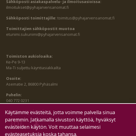
Sähköposti asiakaspalvelu- ja ilmoitusasioissa:
ilmoitukset@pyhajarvensanomat.fi
Sähköposti toimittajille:
toimitus@pyhajarvensanomat.fi
Toimittajien sähköpostit muotoa
etunimi.sukunimi@pyhajarvensanomat.fi
Toimiston aukioloaika:
Ke-Pe 9-13
Ma-Ti suljettu käyntiasiakkailta
Osoite:
Asematie 2, 86800 Pyhäsalmi
Puhelin:
040 772 0231
SEURAA MEITÄ MYÖS:
Käytämme evästeitä, jotta voimme palvella sinua
paremmin. Jatkamalla sivuston käyttöä, hyväksyt
evästeiden käytön. Voit muuttaa selaimesi
evästeasetuksia koska tahansa.
HALLITSE EVÄSTEITÄ