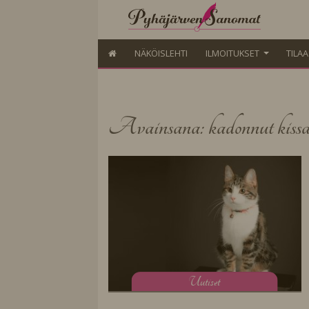
NÄKÖISLEHTI
ILMOITUKSET
TILA
Avainsana: kadonnut kiss
U
utiset