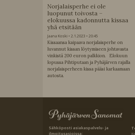
Norjalaisperhe ei ole
luopunut toivosta –
elokuussa kadonnutta kissaa
yhä etsitään
Jaana Koski
2.1.2023
20:45
Kissaansa kaipaava norjalaisperhe on
luvannut kissan löytymiseen johtavasta
vinkistä 200 euron palkkion. Elokuun
lopussa Pihtiputaan ja Pyhäjärven rajalla
norjalaisperheen kissa pääsi karkaamaan
autosta.
Sähköposti asiakaspalvelu- ja
T
ilmoitusasioissa:
K