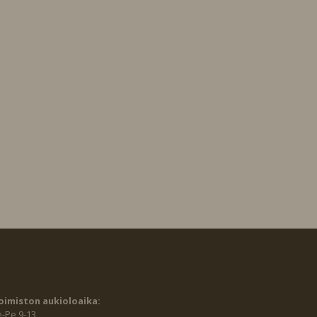
oimiston aukioloaika:
e-Pe 9-13