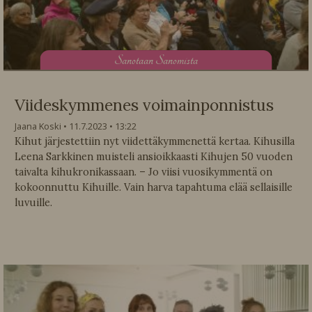
S
anotaan Sanomista
Viideskymmenes voimainponnistus
Jaana Koski
11.7.2023
13:22
Kihut järjestettiin nyt viidettäkymmenettä kertaa. Kihusilla
Leena Sarkkinen muisteli ansioikkaasti Kihujen 50 vuoden
taivalta kihukronikassaan. – Jo viisi vuosikymmentä on
kokoonnuttu Kihuille. Vain harva tapahtuma elää sellaisille
luvuille.