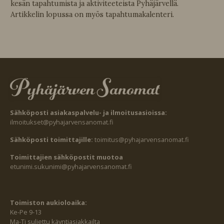
kesän tapahtumista ja aktiviteeteista Pyhäjärvellä.
Artikkelin lopussa on myös tapahtumakalenteri.
Sähköposti asiakaspalvelu- ja ilmoitusasioissa:
ilmoitukset@pyhajarvensanomat.fi
Sähköposti toimittajille:
toimitus@pyhajarvensanomat.fi
Toimittajien sähköpostit muotoa
etunimi.sukunimi@pyhajarvensanomat.fi
Toimiston aukioloaika:
Ke-Pe 9-13
Ma-Ti suljettu käyntiasiakkailta