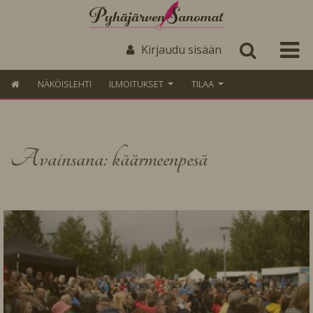
Kirjaudu sisään
NÄKÖISLEHTI
ILMOITUKSET
TILAA
Avainsana: käärmeenpesä