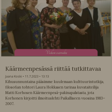
V
iikon varrelta
Käärmeenpesässä riittää tutkittavaa
Jaana Koski
11.7.2023
13:13
Kihusunnuntaina pääsimme kuulemaan kulttuurintutkija,
filosofian tohtori Laura Hokkasen tarinaa kuvataiteilija
Matti Korhosen Käärmeenpesä-pakinapalstasta, jota
Korhonen kirjoitti ilmoituslehti Paikalliseen vuosina 1983–
2007.