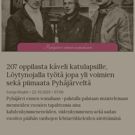
P
yhäjärvi ennen wanahaan
207 oppilasta käveli katulapsille,
Löytynojalla työtä jopa yli voimien
sekä piimaata Pyhäjärveltä
Sonja Röytiö
22.10.2025
07:00
Pyhäjärvi ennen wanahaan -palstalla palataan muistelemaan
menneiden vuosien tapahtumia aina
kahdenkymmenenviiden, viidenkymmenen sekä sadan
vuoden päähän vanhojen lehtiartikkeleiden siivittämänä.