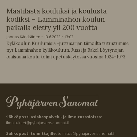
Maatilasta kouluksi ja koulusta
kodiksi – Lamminahon koulun
paikalla eletty yli 200 vuotta
Joonas Kärkkäinen
13.6.2023
13:02
Kyläkoulun Kuulumisia -juttusarjan tiimoilta tutustumme
nyt Lamminahon kyläkouluun. Jussi ja Rakel Löytynojan
omistama koulu toimi opetuskäytössä vuosina 1924–1973.
Sähköposti asiakaspalvelu- ja ilmoitusasioissa:
ilmoitukset@pyhajarvensanomat.fi
Sähköposti toimittajille:
toimitus@pyhajarvensanomat.fi