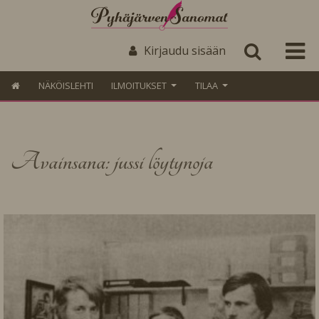
Kirjaudu sisään
NÄKÖISLEHTI
ILMOITUKSET
TILAA
Avainsana: jussi löytynoja