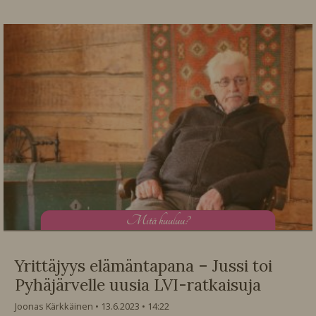
M
itä kuuluu?
Yrittäjyys elämäntapana – Jussi toi
Pyhäjärvelle uusia LVI-ratkaisuja
Joonas Kärkkäinen
13.6.2023
14:22