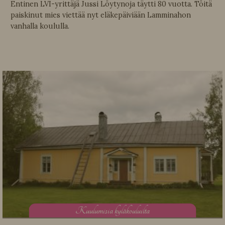
Entinen LVI-yrittäjä Jussi Löytynoja täytti 80 vuotta. Töitä
paiskinut mies viettää nyt eläkepäiviään Lamminahon
vanhalla koululla.
K
uulumisia kyläkouluilta