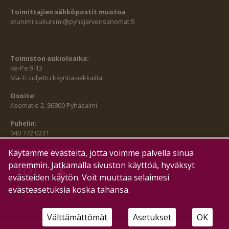
Toimittajien sähköpostit muotoa
etunimi.sukunimi@pyhajarvensanomat.fi
Toimiston aukioloaika:
Ke-Pe 9-13
Ma-Ti suljettu käyntiasiakkailta
Osoite:
Asematie 2, 86800 Pyhäsalmi
Puhelin:
040 772 0231
SEURAA MEITÄ MYÖS:
Käytämme evästeitä, jotta voimme palvella sinua
paremmin. Jatkamalla sivuston käyttöä, hyväksyt
evästeiden käytön. Voit muuttaa selaimesi
evästeasetuksia koska tahansa.
HALLITSE EVÄSTEITÄ
Välttämättömät
Asetukset
OK