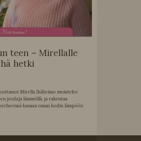
M
itä kuuluu?
n teen – Mirellalle
yhä hetki
uuttanut Mirella Ikäheimo muistelee
n jouluja lämmöllä, ja rakentaa
 perheensä kanssa oman kodin lämpöön