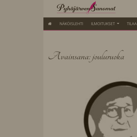
NÄKÖISLEHTI
ILMOITUKSET
TILA
Avainsana: jouluruoka