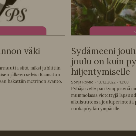
unnon väki
Sydämeeni joulu
joulu on kuin p
rmuutta siitä, miksi juhlittiin
hiljentymiselle
isen jälkeen selvisi Raamatun
taan hakattiin metrinen avanto.
Sonja Röytiö
13.12.2022
12:00
Pyhäjärvelle parikymppisenä m
mummolassa vietettyjä lapsuude
aikuisuutensa jouluperinteitä
ruokapöydän ympärille.