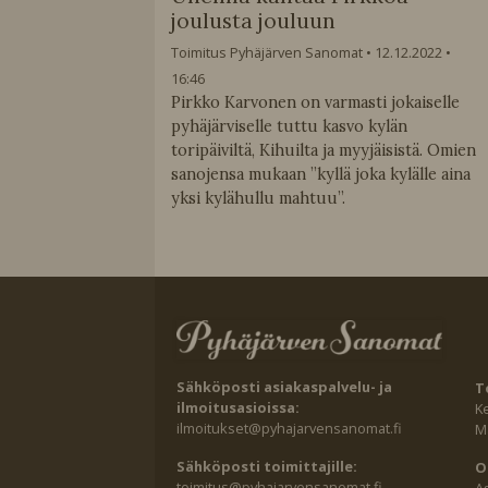
joulusta jouluun
Toimitus Pyhäjärven Sanomat
12.12.2022
16:46
Pirkko Karvonen on varmasti jokaiselle
pyhäjärviselle tuttu kasvo kylän
toripäiviltä, Kihuilta ja myyjäisistä. Omien
sanojensa mukaan ”kyllä joka kylälle aina
yksi kylähullu mahtuu”.
Sähköposti asiakaspalvelu- ja
T
ilmoitusasioissa:
K
ilmoitukset@pyhajarvensanomat.fi
Ma
Sähköposti toimittajille:
O
toimitus@pyhajarvensanomat.fi
A