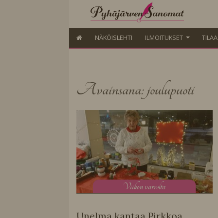
NÄKÖISLEHTI
ILMOITUKSET
TILA
Avainsana: joulupuoti
V
iikon varrelta
Unelma kantaa Pirkkoa