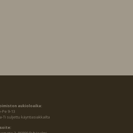
oimiston aukioloaika:
e-Pe 9-13
-Ti suljettu käyntiasiakkailta
soite:
sematie 2, 86800 Pyhäsalmi