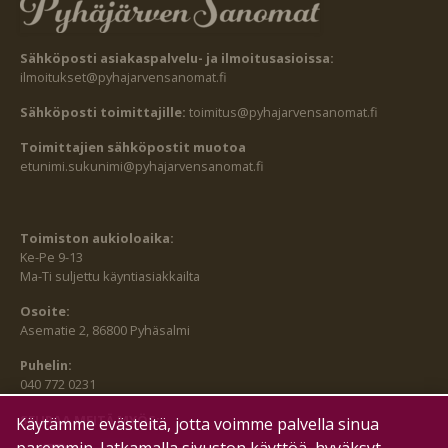
Sähköposti asiakaspalvelu- ja ilmoitusasioissa:
ilmoitukset@pyhajarvensanomat.fi
Sähköposti toimittajille:
toimitus@pyhajarvensanomat.fi
Toimittajien sähköpostit muotoa
etunimi.sukunimi@pyhajarvensanomat.fi
Toimiston aukioloaika:
Ke-Pe 9-13
Ma-Ti suljettu käyntiasiakkailta
Osoite:
Asematie 2, 86800 Pyhäsalmi
Puhelin:
040 772 0231
SEURAA MEITÄ MYÖS:
Käytämme evästeitä, jotta voimme palvella sinua