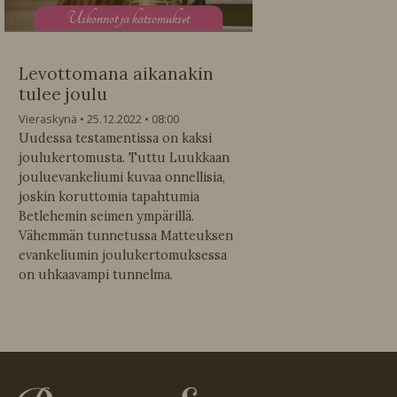
U
skonnot ja katsomukset
Levottomana aikanakin
tulee joulu
Vieraskynä
25.12.2022
08:00
Uudessa testamentissa on kaksi
joulukertomusta. Tuttu Luukkaan
jouluevankeliumi kuvaa onnellisia,
joskin koruttomia tapahtumia
Betlehemin seimen ympärillä.
Vähemmän tunnetussa Matteuksen
evankeliumin joulukertomuksessa
on uhkaavampi tunnelma.