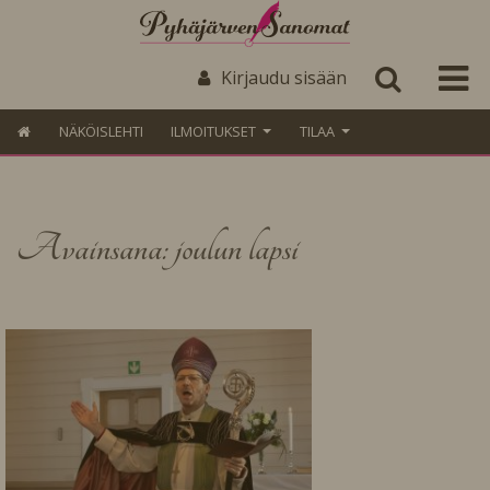
Kirjaudu sisään
NÄKÖISLEHTI
ILMOITUKSET
TILAA
Avainsana: joulun lapsi