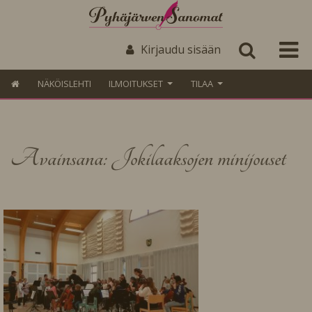
Kirjaudu sisään
NÄKÖISLEHTI
ILMOITUKSET
TILAA
Avainsana: Jokilaaksojen minijouset