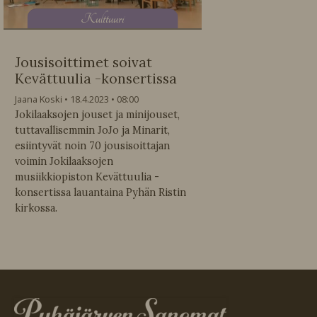
K
ulttuuri
Jousisoittimet soivat
Kevättuulia -konsertissa
Jaana Koski
18.4.2023
08:00
Jokilaaksojen jouset ja minijouset,
tuttavallisemmin JoJo ja Minarit,
esiintyvät noin 70 jousisoittajan
voimin Jokilaaksojen
musiikkiopiston Kevättuulia -
konsertissa lauantaina Pyhän Ristin
kirkossa.