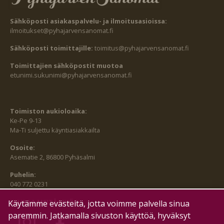
Sähköposti asiakaspalvelu- ja ilmoitusasioissa:
ilmoitukset@pyhajarvensanomat.fi
Sähköposti toimittajille:
toimitus@pyhajarvensanomat.fi
Toimittajien sähköpostit muotoa
etunimi.sukunimi@pyhajarvensanomat.fi
Toimiston aukioloaika:
Ke-Pe 9-13
Ma-Ti suljettu käyntiasiakkailta
Osoite:
Asematie 2, 86800 Pyhäsalmi
Puhelin:
040 772 0231
SEURAA MEITÄ MYÖS:
Käytämme evästeitä, jotta voimme palvella sinua
paremmin. Jatkamalla sivuston käyttöä, hyväksyt