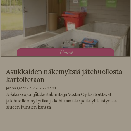
U
utiset
Asukkaiden näkemyksiä jätehuollosta
kartoitetaan
Jenna Qvick
4.7.2026
07:04
Jokilaaksojen jätelautakunta ja Vestia Oy kartoittavat
jätehuollon nykytilaa ja kehittämistarpeita yhteistyössä
alueen kuntien kanssa.