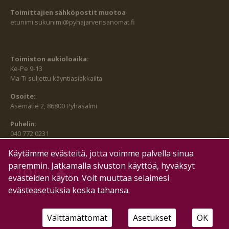
Toimittajien sähköpostit muotoa
etunimi.sukunimi@pyhajarvensanomat.fi
Toimiston aukioloaika:
Ke-Pe 9-13
Ma-Ti suljettu käyntiasiakkailta
Osoite:
Asematie 2, 86800 Pyhäsalmi
Puhelin:
040 772 0231
SEURAA MEITÄ MYÖS:
Käytämme evästeitä, jotta voimme palvella sinua
paremmin. Jatkamalla sivuston käyttöä, hyväksyt
evästeiden käytön. Voit muuttaa selaimesi
evästeasetuksia koska tahansa.
HALLITSE EVÄSTEITÄ
Välttämättömät
Asetukset
OK