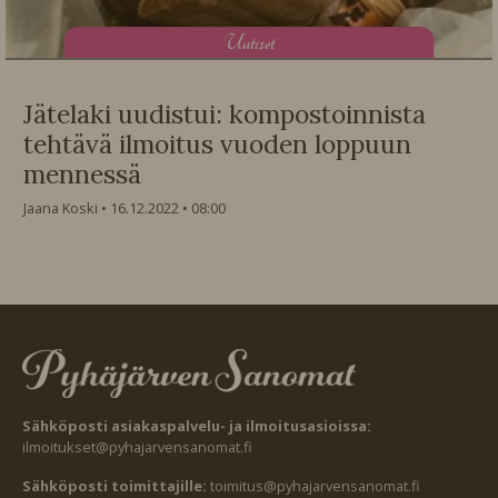
U
utiset
Jätelaki uudistui: kompostoinnista
tehtävä ilmoitus vuoden loppuun
mennessä
Jaana Koski
16.12.2022
08:00
Sähköposti asiakaspalvelu- ja ilmoitusasioissa:
ilmoitukset@pyhajarvensanomat.fi
Sähköposti toimittajille:
toimitus@pyhajarvensanomat.fi