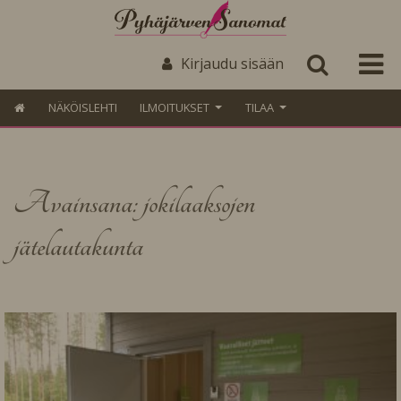
Kirjaudu sisään
NÄKÖISLEHTI
ILMOITUKSET
TILAA
Avainsana: jokilaaksojen
jätelautakunta