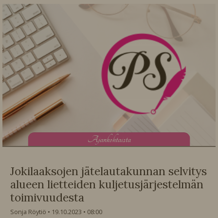
A
jankohtaista
Jokilaaksojen jätelautakunnan selvitys
alueen lietteiden kuljetusjärjestelmän
toimivuudesta
Sonja Röytiö
19.10.2023
08:00