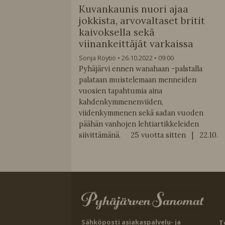
Kuvankaunis nuori ajaa
jokkista, arvovaltaset britit
kaivoksella sekä
viinankeittäjät varkaissa
Sonja Röytiö
26.10.2022
09:00
Pyhäjärvi ennen wanahaan -palstalla
palataan muistelemaan menneiden
vuosien tapahtumia aina
kahdenkymmenenviiden,
viidenkymmenen sekä sadan vuoden
päähän vanhojen lehtiartikkeleiden
siivittämänä. 25 vuotta sitten | 22.10.
Sähköposti asiakaspalvelu- ja
T