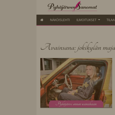
NÄKÖISLEHTI
ILMOITUKSET
TILA
Avainsana: jokikylän maja
P
yhäjärvi ennen wanahaan