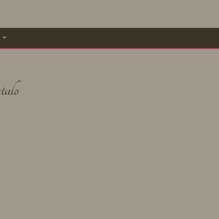
A
talo