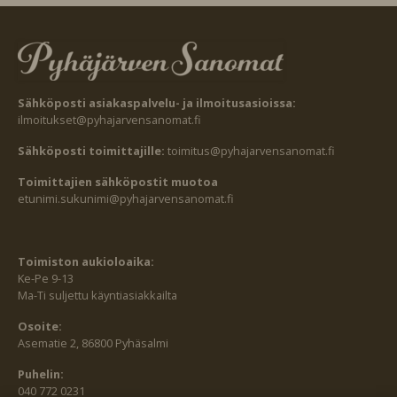
Sähköposti asiakaspalvelu- ja ilmoitusasioissa:
ilmoitukset@pyhajarvensanomat.fi
Sähköposti toimittajille:
toimitus@pyhajarvensanomat.fi
Toimittajien sähköpostit muotoa
etunimi.sukunimi@pyhajarvensanomat.fi
Toimiston aukioloaika:
Ke-Pe 9-13
Ma-Ti suljettu käyntiasiakkailta
Osoite:
Asematie 2, 86800 Pyhäsalmi
Puhelin:
040 772 0231