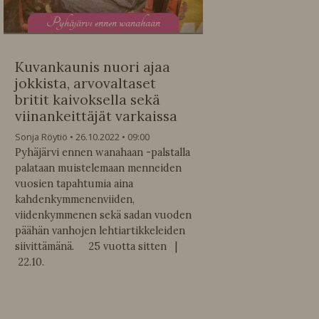
P
yhäjärvi ennen wanahaan
Kuvankaunis nuori ajaa
jokkista, arvovaltaset
britit kaivoksella sekä
viinankeittäjät varkaissa
Sonja Röytiö
26.10.2022
09:00
Pyhäjärvi ennen wanahaan -palstalla
palataan muistelemaan menneiden
vuosien tapahtumia aina
kahdenkymmenenviiden,
viidenkymmenen sekä sadan vuoden
päähän vanhojen lehtiartikkeleiden
siivittämänä. 25 vuotta sitten |
22.10.