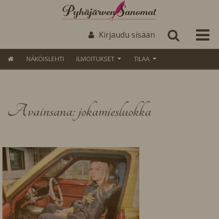
Kirjaudu sisään
NÄKÖISLEHTI
ILMOITUKSET
TILAA
Avainsana: jokamiesluokka