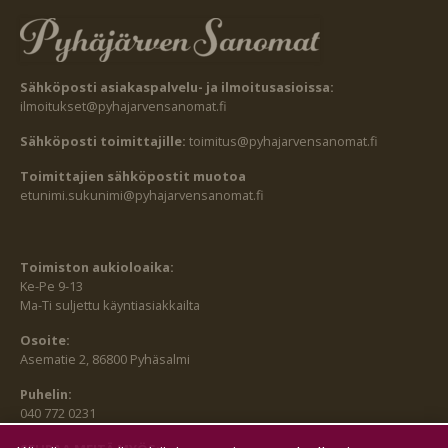
Sähköposti asiakaspalvelu- ja ilmoitusasioissa:
ilmoitukset@pyhajarvensanomat.fi
Sähköposti toimittajille:
toimitus@pyhajarvensanomat.fi
Toimittajien sähköpostit muotoa
etunimi.sukunimi@pyhajarvensanomat.fi
Toimiston aukioloaika:
Ke-Pe 9-13
Ma-Ti suljettu käyntiasiakkailta
Osoite:
Asematie 2, 86800 Pyhäsalmi
Puhelin:
040 772 0231