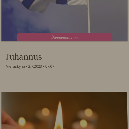
S
unnuntain sana
Juhannus
Vieraskynä
2.7.2023
07:07