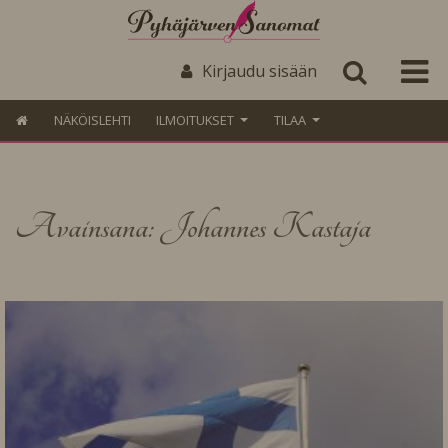
Kirjaudu sisään
NÄKÖISLEHTI
ILMOITUKSET
TILAA
Avainsana: Johannes Kastaja