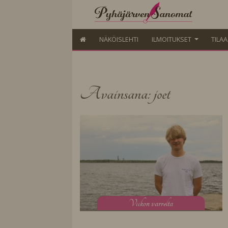
NÄKÖISLEHTI
ILMOITUKSET
TILA
Avainsana: joet
V
iikon varrelta