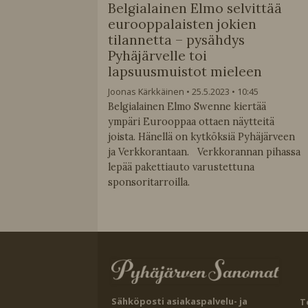
Belgialainen Elmo selvittää
eurooppalaisten jokien
tilannetta – pysähdys
Pyhäjärvelle toi
lapsuusmuistot mieleen
Joonas Kärkkäinen
25.5.2023
10:45
Belgialainen Elmo Swenne kiertää
ympäri Eurooppaa ottaen näytteitä
joista. Hänellä on kytköksiä Pyhäjärveen
ja Verkkorantaan. Verkkorannan pihassa
lepää pakettiauto varustettuna
sponsoritarroilla.
Sähköposti asiakaspalvelu- ja
T