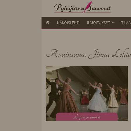
NÄKÖISLEHTI
ILMOITUKSET
TILA
Avainsana: Jinna Lehto
L
apset ja nuoret