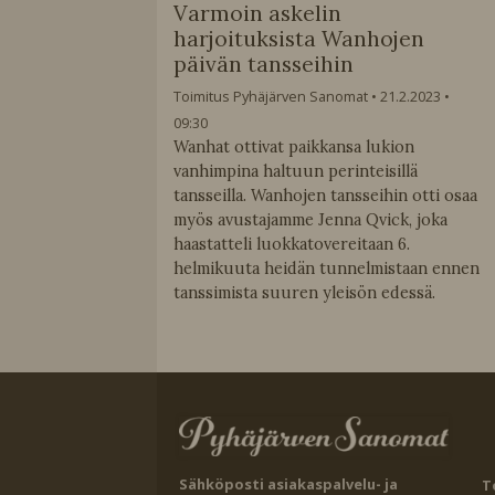
Varmoin askelin
harjoituksista Wanhojen
päivän tansseihin
Toimitus Pyhäjärven Sanomat
21.2.2023
09:30
Wanhat ottivat paikkansa lukion
vanhimpina haltuun perinteisillä
tansseilla. Wanhojen tansseihin otti osaa
myös avustajamme Jenna Qvick, joka
haastatteli luokkatovereitaan 6.
helmikuuta heidän tunnelmistaan ennen
tanssimista suuren yleisön edessä.
Sähköposti asiakaspalvelu- ja
T