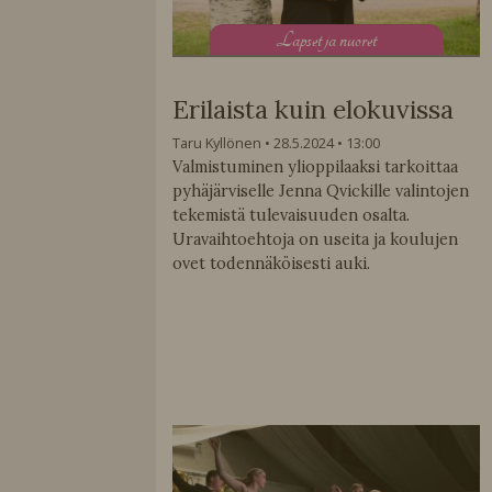
L
apset ja nuoret
Erilaista kuin elokuvissa
Taru Kyllönen
28.5.2024
13:00
Valmistuminen ylioppilaaksi tarkoittaa
pyhäjärviselle Jenna Qvickille valintojen
tekemistä tulevaisuuden osalta.
Uravaihtoehtoja on useita ja koulujen
ovet todennäköisesti auki.