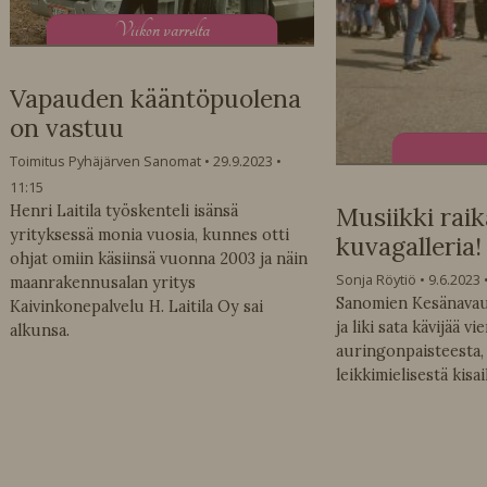
V
iikon varrelta
Vapauden kääntöpuolena
on vastuu
Toimitus Pyhäjärven Sanomat
29.9.2023
11:15
Henri Laitila työskenteli isänsä
Musiikki raik
yrityksessä monia vuosia, kunnes otti
kuvagalleria!
ohjat omiin käsiinsä vuonna 2003 ja näin
Sonja Röytiö
9.6.2023
maanrakennusalan yritys
Sanomien Kesänavauk
Kaivinkonepalvelu H. Laitila Oy sai
ja liki sata kävijää 
alkunsa.
auringonpaisteesta, 
leikkimielisestä kisai