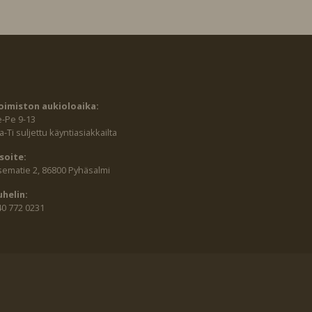
oimiston aukioloaika:
e-Pe 9-13
-Ti suljettu käyntiasiakkailta
soite:
sematie 2, 86800 Pyhäsalmi
uhelin:
40 772 0231