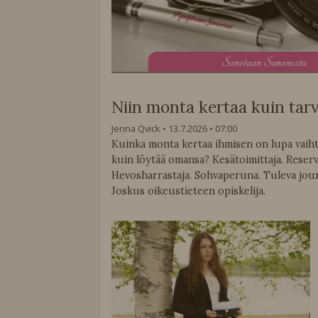
S
anotaan Sanomista
Niin monta kertaa kuin tarv
Jenna Qvick
13.7.2026
07:00
Kuinka monta kertaa ihmisen on lupa vaih
kuin löytää omansa? Kesätoimittaja. Reservi
Hevosharrastaja. Sohvaperuna. Tuleva journ
Joskus oikeustieteen opiskelija.