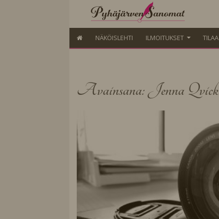
NÄKÖISLEHTI
ILMOITUKSET
TILA
Avainsana: Jenna Qvick