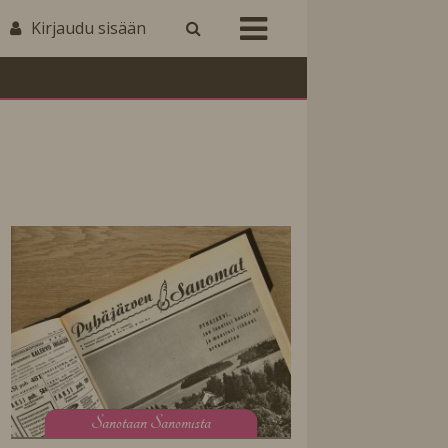
Kirjaudu sisään
S
anotaan Sanomista