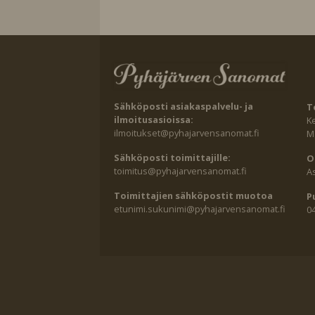
Sähköposti asiakaspalvelu- ja
T
ilmoitusasioissa:
K
ilmoitukset@pyhajarvensanomat.fi
Ma
Sähköposti toimittajille:
O
toimitus@pyhajarvensanomat.fi
A
Toimittajien sähköpostit muotoa
P
etunimi.sukunimi@pyhajarvensanomat.fi
0