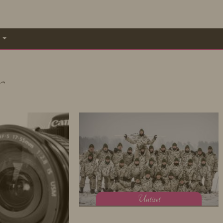
A
U
utiset