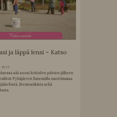
V
iikon varrelta
asi ja läppä lensi – Katso
15:17
sessa sää suosi koleiden päivien jälkeen
vierailivat Pyhäjärven Sanomilla nauttimassa
jäätelöstä, livemusiikista sekä
lusta.