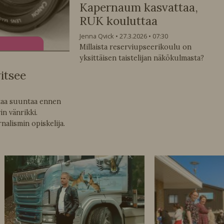
Kapernaum kasvattaa,
RUK kouluttaa
Jenna Qvick
27.3.2026
07:30
Millaista reserviupseerikoulu on
yksittäisen taistelijan näkökulmasta?
itsee
taa suuntaa ennen
n vänrikki.
alismin opiskelija.