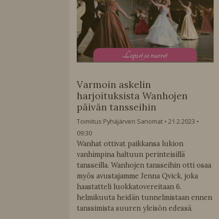
L
apset ja nuoret
Varmoin askelin
harjoituksista Wanhojen
päivän tansseihin
Toimitus Pyhäjärven Sanomat
21.2.2023
09:30
Wanhat ottivat paikkansa lukion
vanhimpina haltuun perinteisillä
tansseilla. Wanhojen tansseihin otti osaa
myös avustajamme Jenna Qvick, joka
haastatteli luokkatovereitaan 6.
helmikuuta heidän tunnelmistaan ennen
tanssimista suuren yleisön edessä.