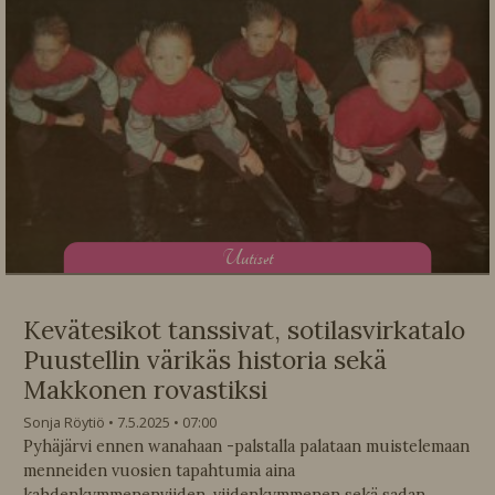
U
utiset
Kevätesikot tanssivat, sotilasvirkatalo
Puustellin värikäs historia sekä
Makkonen rovastiksi
Sonja Röytiö
7.5.2025
07:00
Pyhäjärvi ennen wanahaan -palstalla palataan muistelemaan
menneiden vuosien tapahtumia aina