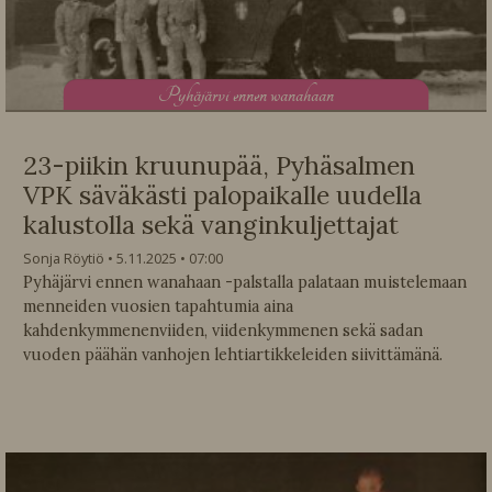
P
yhäjärvi ennen wanahaan
23-piikin kruunupää, Pyhäsalmen
VPK säväkästi palopaikalle uudella
kalustolla sekä vanginkuljettajat
Sonja Röytiö
5.11.2025
07:00
Pyhäjärvi ennen wanahaan -palstalla palataan muistelemaan
menneiden vuosien tapahtumia aina
kahdenkymmenenviiden, viidenkymmenen sekä sadan
vuoden päähän vanhojen lehtiartikkeleiden siivittämänä.