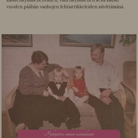
kahdenkymmenenviiden, viidenkymmenen sekä sadan
vuoden päähän vanhojen lehtiartikkeleiden siivittämänä.
P
yhäjärvi ennen wanahaan