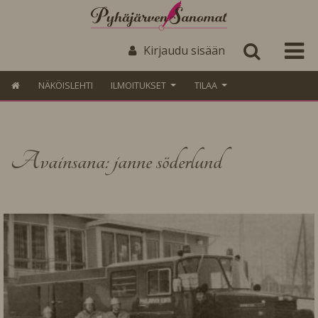
Kirjaudu sisään
NÄKÖISLEHTI
ILMOITUKSET
TILAA
Avainsana: janne söderlund