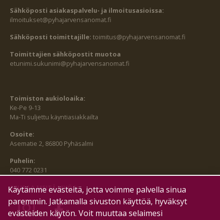
Sähköposti asiakaspalvelu- ja ilmoitusasioissa:
ilmoitukset@pyhajarvensanomat.fi
Sähköposti toimittajille:
toimitus@pyhajarvensanomat.fi
Toimittajien sähköpostit muotoa
etunimi.sukunimi@pyhajarvensanomat.fi
Toimiston aukioloaika:
Ke-Pe 9-13
Ma-Ti suljettu käyntiasiakkailta
Osoite:
Asematie 2, 86800 Pyhäsalmi
Puhelin:
040 772 0231
SEURAA MEITÄ MYÖS:
Käytämme evästeitä, jotta voimme palvella sinua
paremmin. Jatkamalla sivuston käyttöä, hyväksyt
evästeiden käytön. Voit muuttaa selaimesi