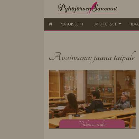
NÄKÖISLEHTI
ILMOITUKSET
TILA
Avainsana: jaana taipale
V
iikon varrelta