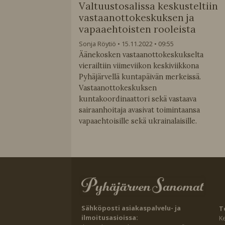
Valtuustosalissa keskusteltiin
vastaanottokeskuksen ja
vapaaehtoisten rooleista
Sonja Röytiö
15.11.2022
09:55
Äänekosken vastaanottokeskukselta
vierailtiin viimeviikon keskiviikkona
Pyhäjärvellä kuntapäivän merkeissä.
Vastaanottokeskuksen
kuntakoordinaattori sekä vastaava
sairaanhoitaja avasivat toimintaansa
vapaaehtoisille sekä ukrainalaisille.
Sähköposti asiakaspalvelu- ja
T
ilmoitusasioissa:
K