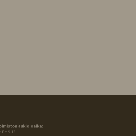
oimiston aukioloaika:
e-Pe 9-13