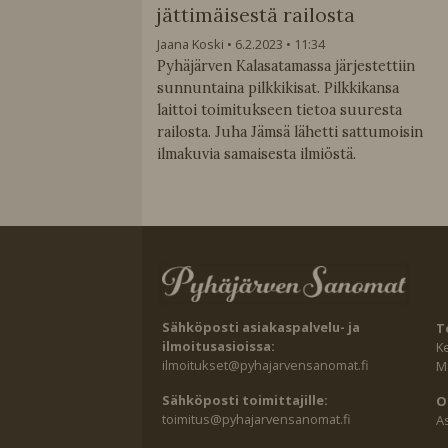
jättimäisestä railosta
Jaana Koski
6.2.2023
11:34
Pyhäjärven Kalasatamassa järjestettiin
sunnuntaina pilkkikisat. Pilkkikansa
laittoi toimitukseen tietoa suuresta
railosta. Juha Jämsä lähetti sattumoisin
ilmakuvia samaisesta ilmiöstä.
Sähköposti asiakaspalvelu- ja
T
ilmoitusasioissa:
K
ilmoitukset@pyhajarvensanomat.fi
Ma
Sähköposti toimittajille:
O
toimitus@pyhajarvensanomat.fi
A