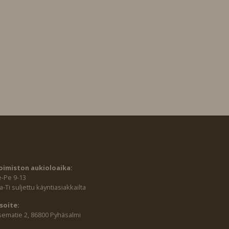
oimiston aukioloaika:
e-Pe 9-13
-Ti suljettu käyntiasiakkailta
soite:
sematie 2, 86800 Pyhäsalmi