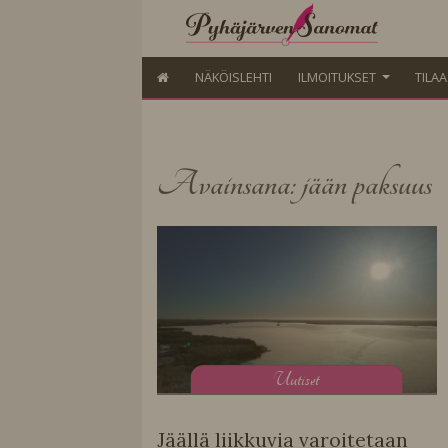
NÄKÖISLEHTI
ILMOITUKSET
TILA
Avainsana: jään paksuus
U
utiset
Jäällä liikkuvia varoitetaan