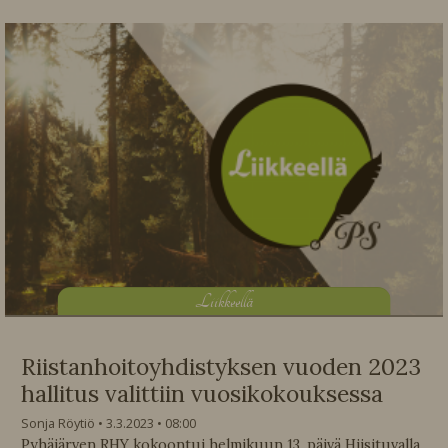
L
iikkeellä
Riistanhoitoyhdistyksen vuoden 2023
hallitus valittiin vuosikokouksessa
Sonja Röytiö
3.3.2023
08:00
Pyhäjärven RHY kokoontui helmikuun 13. päivä Hiisituvalla.