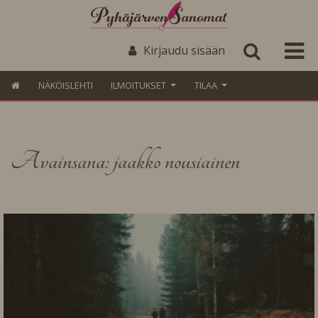
Kirjaudu sisään
NÄKÖISLEHTI
ILMOITUKSET
TILAA
Avainsana: jaakko nousiainen