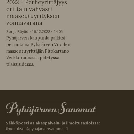
2022 – Perheyrittäjyys
erittäin vahvasti
maaseutuyrityksen
voimavarana
Sonja Röytiö
16.12.2022
14:05
Pyhäjärven kaupunki palkitsi
perjantaina Pyhäjärven Vuoden
maaseutuyrittäjän Pitokartano
Verkkorannassa pidetyssä
tilaisuudessa.
Sähköposti asiakaspalvelu- ja ilmoitusasioissa:
ilmoitukset@pyhajarvensanomat.fi