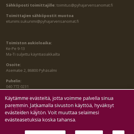
Sähköposti toimittajille:
toimitus@pyhajarvensanomat.fi
Toimittajien sähköpostit muotoa
etunimi.sukunimi@pyhajarvensanomat.fi
Toimiston aukioloaika:
Ke-Pe 9-13
Ma-Ti suljettu käyntiasiakkailta
Osoite:
Asematie 2, 86800 Pyhäsalmi
Puhelin:
040 772 0231
SEURAA MEITÄ MYÖS:
Käytämme evästeitä, jotta voimme palvella sinua
paremmin. Jatkamalla sivuston käyttöä, hyväksyt
evästeiden käytön. Voit muuttaa selaimesi
evästeasetuksia koska tahansa.
HALLITSE EVÄSTEITÄ