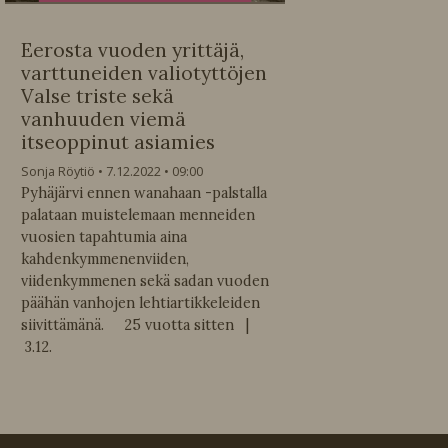
Eerosta vuoden yrittäjä,
varttuneiden valiotyttöjen
Valse triste sekä
vanhuuden viemä
itseoppinut asiamies
Sonja Röytiö
7.12.2022
09:00
Pyhäjärvi ennen wanahaan -palstalla
palataan muistelemaan menneiden
vuosien tapahtumia aina
kahdenkymmenenviiden,
viidenkymmenen sekä sadan vuoden
päähän vanhojen lehtiartikkeleiden
siivittämänä. 25 vuotta sitten |
3.12.