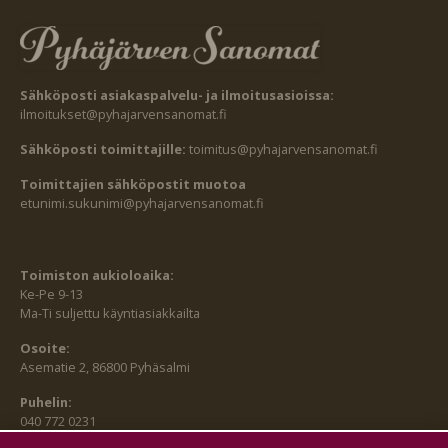
Sähköposti asiakaspalvelu- ja ilmoitusasioissa:
ilmoitukset@pyhajarvensanomat.fi
Sähköposti toimittajille:
toimitus@pyhajarvensanomat.fi
Toimittajien sähköpostit muotoa
etunimi.sukunimi@pyhajarvensanomat.fi
Toimiston aukioloaika:
Ke-Pe 9-13
Ma-Ti suljettu käyntiasiakkailta
Osoite:
Asematie 2, 86800 Pyhäsalmi
Puhelin:
040 772 0231