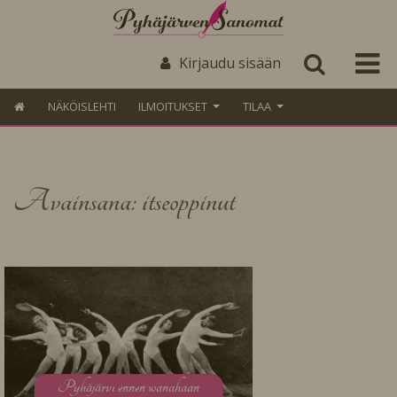
Kirjaudu sisään
NÄKÖISLEHTI
ILMOITUKSET
TILAA
Avainsana: itseoppinut
P
yhäjärvi ennen wanahaan