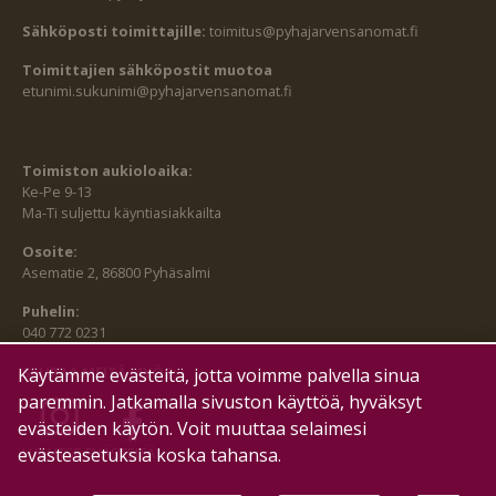
Sähköposti toimittajille:
toimitus@pyhajarvensanomat.fi
Toimittajien sähköpostit muotoa
etunimi.sukunimi@pyhajarvensanomat.fi
Toimiston aukioloaika:
Ke-Pe 9-13
Ma-Ti suljettu käyntiasiakkailta
Osoite:
Asematie 2, 86800 Pyhäsalmi
Puhelin:
040 772 0231
SEURAA MEITÄ MYÖS:
Käytämme evästeitä, jotta voimme palvella sinua
paremmin. Jatkamalla sivuston käyttöä, hyväksyt
evästeiden käytön. Voit muuttaa selaimesi
evästeasetuksia koska tahansa.
HALLITSE EVÄSTEITÄ