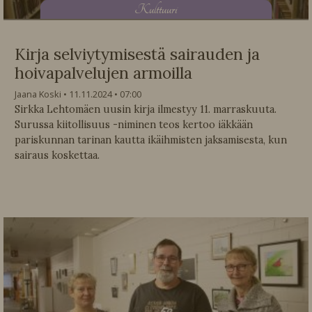
K
ulttuuri
Kirja selviytymisestä sairauden ja
hoivapalvelujen armoilla
Jaana Koski
11.11.2024
07:00
Sirkka Lehtomäen uusin kirja ilmestyy 11. marraskuuta.
Surussa kiitollisuus -niminen teos kertoo iäkkään
pariskunnan tarinan kautta ikäihmisten jaksamisesta, kun
sairaus koskettaa.