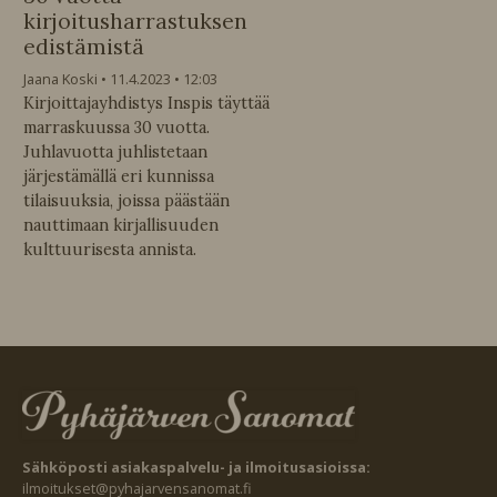
kirjoitusharrastuksen
edistämistä
Jaana Koski
11.4.2023
12:03
Kirjoittajayhdistys Inspis täyttää
marraskuussa 30 vuotta.
Juhlavuotta juhlistetaan
järjestämällä eri kunnissa
tilaisuuksia, joissa päästään
nauttimaan kirjallisuuden
kulttuurisesta annista.
Sähköposti asiakaspalvelu- ja ilmoitusasioissa:
ilmoitukset@pyhajarvensanomat.fi