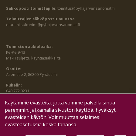
Sähköposti toimittajille:
toimitus@pyhajarvensanomat.fi
Toimittajien sähköpostit muotoa
etunimi.sukunimi@pyhajarvensanomat.fi
Toimiston aukioloaika:
Ke-Pe 9-13
Ma-Ti suljettu käyntiasiakkailta
Osoite:
Asematie 2, 86800 Pyhäsalmi
Puhelin:
040 772 0231
SEURAA MEITÄ MYÖS:
Käytämme evästeitä, jotta voimme palvella sinua
paremmin. Jatkamalla sivuston käyttöä, hyväksyt
evästeiden käytön. Voit muuttaa selaimesi
evästeasetuksia koska tahansa.
HALLITSE EVÄSTEITÄ