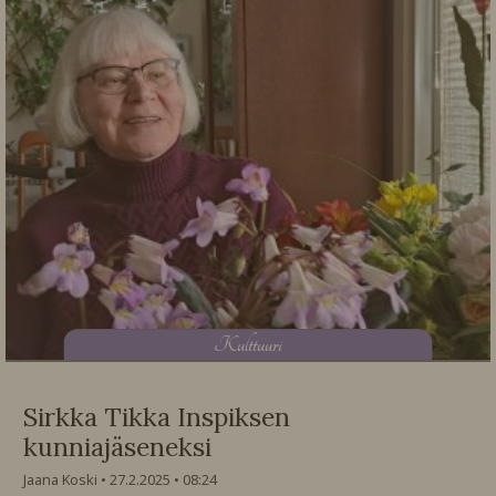
K
ulttuuri
Sirkka Tikka Inspiksen
kunniajäseneksi
Jaana Koski
27.2.2025
08:24