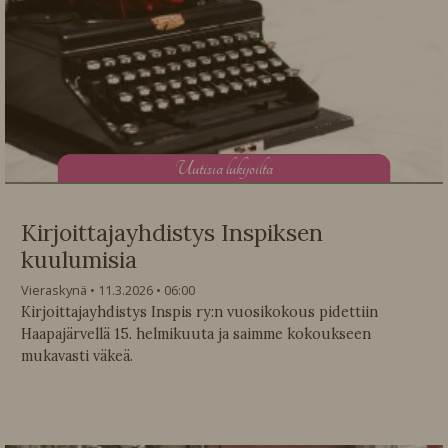
U
utisia lukijoilta
Kirjoittajayhdistys Inspiksen
kuulumisia
Vieraskynä
11.3.2026
06:00
Kirjoittajayhdistys Inspis ry:n vuosikokous pidettiin
Haapajärvellä 15. helmikuuta ja saimme kokoukseen
mukavasti väkeä.