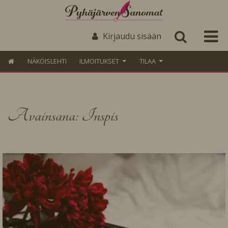
Kirjaudu sisään
NÄKÖISLEHTI
ILMOITUKSET
TILAA
Avainsana: Inspis