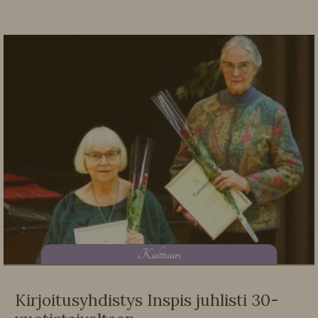
K
ulttuuri
Kirjoitusyhdistys Inspis juhlisti 30-