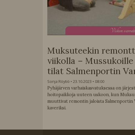
V
iikon varrel
Muksuteekin remontti 
viikolla – Mussukoille
tilat Salmenportin Va
Sonja Röytiö
23.10.2023
08:00
Pyhäjärven varhaiskasvatuksessa on järjest
hoitopaikkoja uuteen uskoon, kun Muksu
muuttivat remontin jaloista Salmenportin 
kaveriksi.