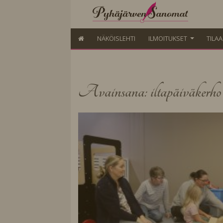
NÄKÖISLEHTI
ILMOITUKSET
TILA
Avainsana: iltapäiväkerho