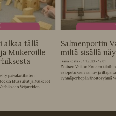
ta
alkaa tällä
Salmenportin Var
 ja Mukeroille
miltä sisällä näy
rhiksesta
Jaana Koski
31.1.2023
12:01
Entisen Veikon Koneen tiloihin 
esiopetuksen aamu- ja iltapäivä
elty päiväkotilasten
ryhmäperhepäivähoitoryhmä Veij
teekin Mussukat ja Mukerot
Varhikseen Veijareiden