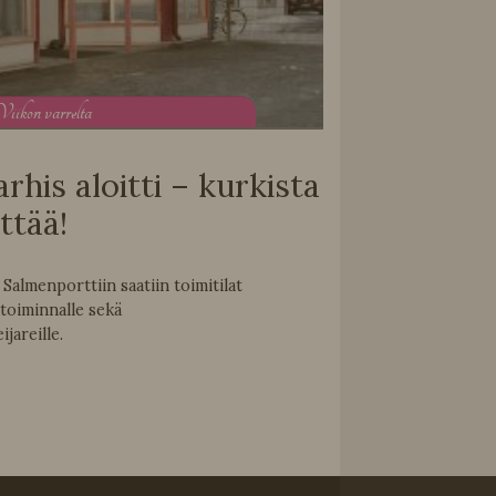
V
iikon varrelta
his aloitti – kurkista
ttää!
Salmenporttiin saatiin toimitilat
toiminnalle sekä
areille.