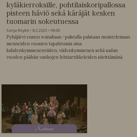
kyläkierroksille, pohtilaiskoripallossa
pisteen häviö sekä käräjät kesken
tuomarin sokeutuessa
Sonja Röytiö
8.2.2023
09:00
Pyhäjärvi ennen wanahaan -palstalla palataan muistelemaan
menneiden vuosien tapahtumia aina
kahdenkymmenenviiden, viidenkymmenen sekä sadan
vuoden päähän vanhojen lehtiartikkeleiden siivittämänä.
K
ulttuuri