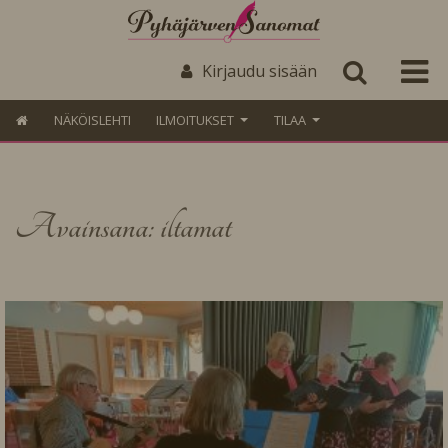
Kirjaudu sisään
NÄKÖISLEHTI
ILMOITUKSET
TILAA
Avainsana: iltamat