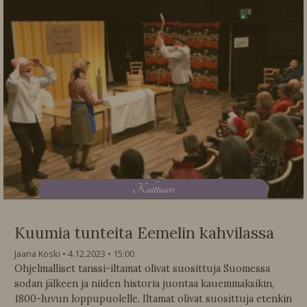
K
ulttuuri
Kuumia tunteita Eemelin kahvilassa
Jaana Koski
4.12.2023
15:00
Ohjelmalliset tanssi-iltamat olivat suosittuja Suomessa
sodan jälkeen ja niiden historia juontaa kauemmaksikin,
1800-luvun loppupuolelle. Iltamat olivat suosittuja etenkin