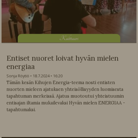
K
ulttuuri
Entiset nuoret loivat hyvän mielen
energiaa
Sonja Röytiö
18.7.2024
16:20
Tämän kesän Kihujen Energia-teema nosti entisten
nuorten mieleen ajatuksen yhteisöllisyyden luomisesta
tapahtuman merkeissä. Ajatus muotoutui yhteistuumin
entisajan iltamia mukailevaksi Hyvän mielen ENERGIAA -
tapahtumaksi.