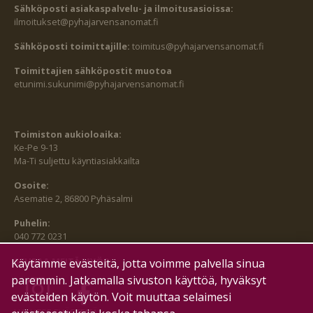
Sähköposti asiakaspalvelu- ja ilmoitusasioissa:
ilmoitukset@pyhajarvensanomat.fi
Sähköposti toimittajille:
toimitus@pyhajarvensanomat.fi
Toimittajien sähköpostit muotoa
etunimi.sukunimi@pyhajarvensanomat.fi
Toimiston aukioloaika:
Ke-Pe 9-13
Ma-Ti suljettu käyntiasiakkailta
Osoite:
Asematie 2, 86800 Pyhäsalmi
Puhelin:
040 772 0231
SEURAA MEITÄ MYÖS:
Käytämme evästeitä, jotta voimme palvella sinua
paremmin. Jatkamalla sivuston käyttöä, hyväksyt
evästeiden käytön. Voit muuttaa selaimesi
HALLITSE EVÄSTEITÄ