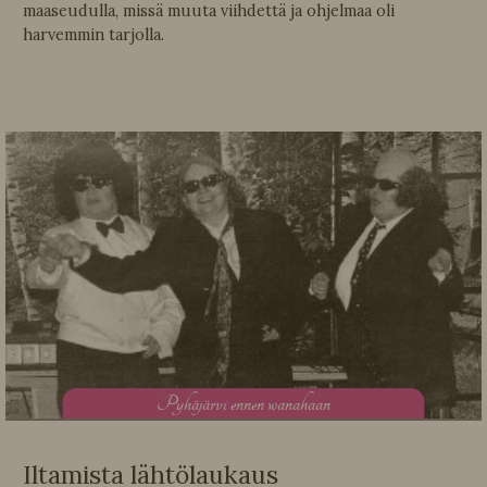
maaseudulla, missä muuta viihdettä ja ohjelmaa oli
harvemmin tarjolla.
P
yhäjärvi ennen wanahaan
Iltamista lähtölaukaus