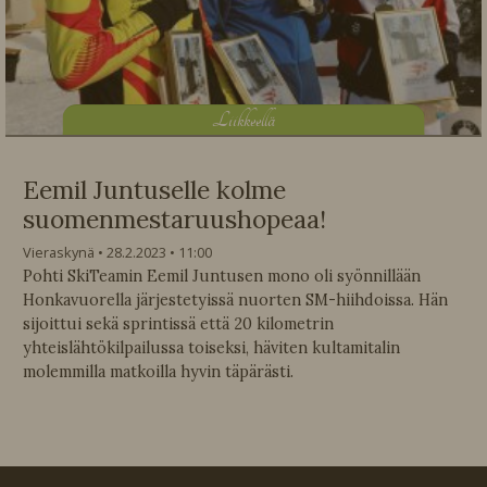
L
iikkeellä
Eemil Juntuselle kolme
suomenmestaruushopeaa!
Vieraskynä
28.2.2023
11:00
Pohti SkiTeamin Eemil Juntusen mono oli syönnillään
Honkavuorella järjestetyissä nuorten SM-hiihdoissa. Hän
sijoittui sekä sprintissä että 20 kilometrin
yhteislähtökilpailussa toiseksi, häviten kultamitalin
molemmilla matkoilla hyvin täpärästi.