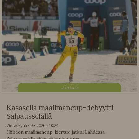
L
iikkeellä
Kasasella maailmancup-debyytti
Salpausselällä
Vieraskynä
9.3.2026
10:24
Hiihdon maailmancup-kiertue jatkui Lahdessa