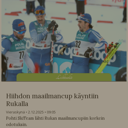
L
iikkeellä
Hiihdon maailmancup käyntiin
Rukalla
Vieraskynä
2.12.2025
09:05
Pohti SkiTeam lähti Rukan maailmancupiin korkein
odotuksin.