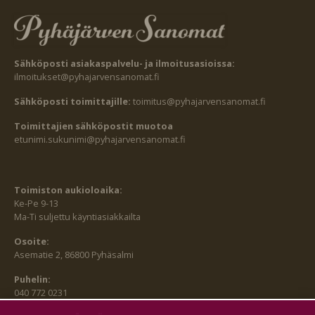
Sähköposti asiakaspalvelu- ja ilmoitusasioissa:
ilmoitukset@pyhajarvensanomat.fi
Sähköposti toimittajille:
toimitus@pyhajarvensanomat.fi
Toimittajien sähköpostit muotoa
etunimi.sukunimi@pyhajarvensanomat.fi
Toimiston aukioloaika:
Ke-Pe 9-13
Ma-Ti suljettu käyntiasiakkailta
Osoite:
Asematie 2, 86800 Pyhäsalmi
Puhelin:
040 772 0231