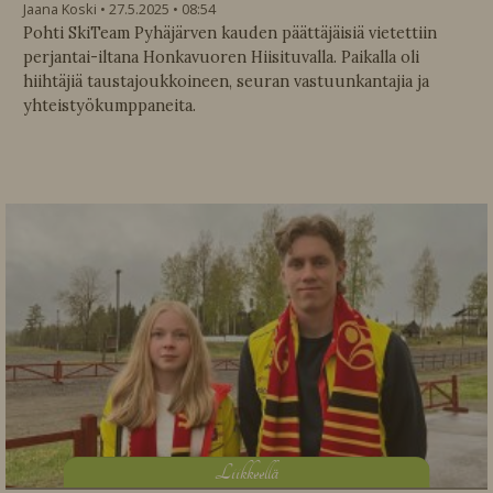
Jaana Koski
27.5.2025
08:54
Pohti SkiTeam Pyhäjärven kauden päättäjäisiä vietettiin
perjantai-iltana Honkavuoren Hiisituvalla. Paikalla oli
hiihtäjiä taustajoukkoineen, seuran vastuunkantajia ja
yhteistyökumppaneita.
L
iikkeellä