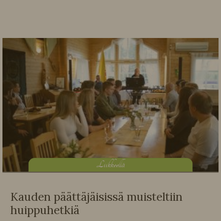
L
iikkeellä
Kauden päättäjäisissä muisteltiin
huippuhetkiä