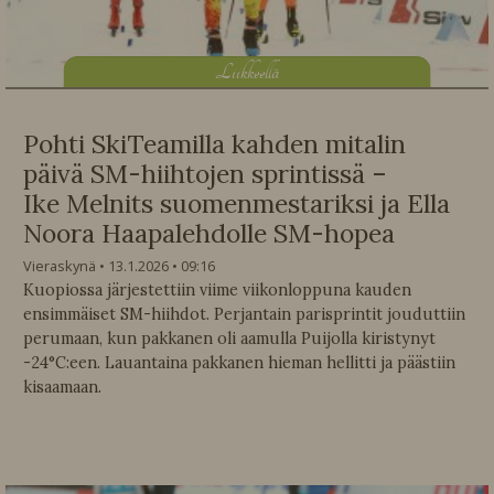
L
iikkeellä
Pohti SkiTeamilla kahden mitalin
päivä SM-hiihtojen sprintissä –
Ike Melnits suomenmestariksi ja Ella
Noora Haapalehdolle SM-hopea
Vieraskynä
13.1.2026
09:16
Kuopiossa järjestettiin viime viikonloppuna kauden
ensimmäiset SM-hiihdot. Perjantain parisprintit jouduttiin
perumaan, kun pakkanen oli aamulla Puijolla kiristynyt
-24°C:een. Lauantaina pakkanen hieman hellitti ja päästiin
kisaamaan.