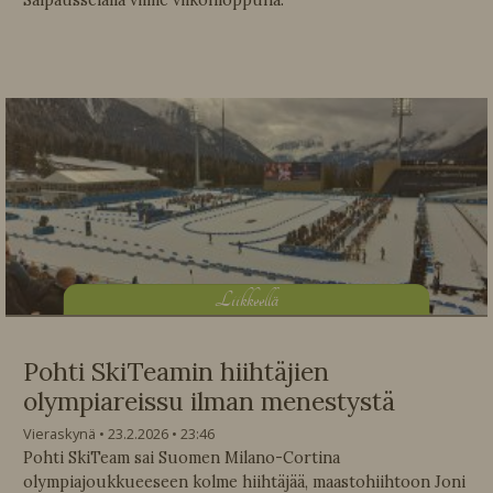
Salpausselällä viime viikonloppuna.
L
iikkeellä
Pohti SkiTeamin hiihtäjien
olympiareissu ilman menestystä
Vieraskynä
23.2.2026
23:46
Pohti SkiTeam sai Suomen Milano-Cortina
olympiajoukkueeseen kolme hiihtäjää, maastohiihtoon Joni