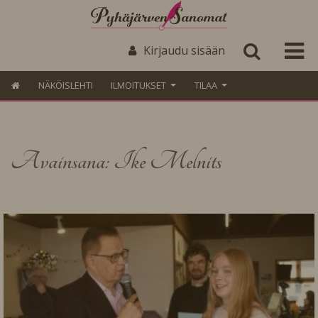
Kirjaudu sisään
NÄKÖISLEHTI
ILMOITUKSET
TILAA
Avainsana: Ike Melnits