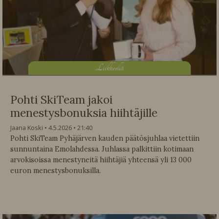
L
iikkeellä
Pohti SkiTeam jakoi
menestysbonuksia hiihtäjille
Jaana Koski
4.5.2026
21:40
Pohti SkiTeam Pyhäjärven kauden päätösjuhlaa vietettiin
sunnuntaina Emolahdessa. Juhlassa palkittiin kotimaan
arvokisoissa menestyneitä hiihtäjiä yhteensä yli 13 000
euron menestysbonuksilla.