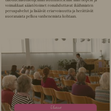
taloudellisuusohjelman suunnittelemat liian nopeat ja
voimakkaat säästötoimet romahduttavat ikäihmisten
peruspalvelut ja lisäävät eriarvoisuutta ja herättävät
suoranaista pelkoa vanhenemista kohtaan.
U
utiset