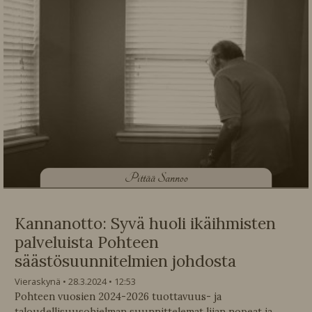
P
ittää Sannoo
Kannanotto: Syvä huoli ikäihmisten
palveluista Pohteen
säästösuunnitelmien johdosta
Vieraskynä
28.3.2024
12:53
Pohteen vuosien 2024-2026 tuottavuus- ja