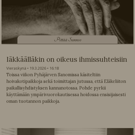
P
ittää Sannoo
Iäkkäälläkin on oikeus ihmissuhteisiin
Vieraskynä
19.3.2026
16:18
Toissa viikon Pyhäjärven Sanomissa käsiteltiin
hoivakotipaikkoja sekä toimittajan jutussa, että Eläkeliiton
paikallisyhdistyksen kannanotossa. Pohde pyrkii
käyttämään ympärivuorokautisessa hoidossa ensisijaisesti
oman tuotannon paikkoja.