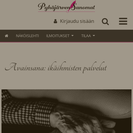
Kirjaudu sisään
NÄKÖISLEHTI
ILMOITUKSET
TILAA
Avainsana: ikäihmisten palvelut