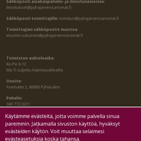
Sähköposti asiakaspalvelu- ja ilmoitusasioissa:
ilmoitukset@pyhajarvensanomat.fi
Sähköposti toimittajille:
toimitus@pyhajarvensanomat.fi
Toimittajien sähköpostit muotoa
etunimi.sukunimi@pyhajarvensanomat.fi
Toimiston aukioloaika:
Ke-Pe 9-13
Ma-Ti suljettu käyntiasiakkailta
Osoite:
Asematie 2, 86800 Pyhäsalmi
Puhelin:
040 772 0231
SEURAA MEITÄ MYÖS:
Käytämme evästeitä, jotta voimme palvella sinua
paremmin. Jatkamalla sivuston käyttöä, hyväksyt
evästeiden käytön. Voit muuttaa selaimesi
evästeasetuksia koska tahansa.
HALLITSE EVÄSTEITÄ