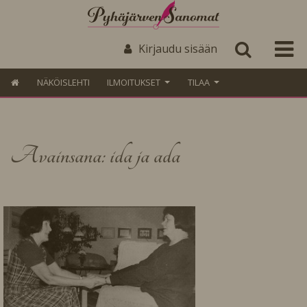
Kirjaudu sisään
NÄKÖISLEHTI
ILMOITUKSET
TILAA
Avainsana: ida ja ada