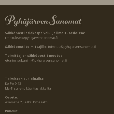
Sähköposti asiakaspalvelu- ja ilmoitusasioissa:
ilmoitukset@pyhajarvensanomat.fi
Sähköposti toimittajille:
toimitus@pyhajarvensanomat.fi
Toimittajien sähköpostit muotoa
etunimi.sukunimi@pyhajarvensanomat.fi
Toimiston aukioloaika:
Ke-Pe 9-13
Ma-Ti suljettu käyntiasiakkailta
Osoite:
Asematie 2, 86800 Pyhäsalmi
Puhelin: