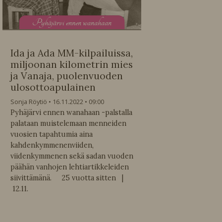
P
yhäjärvi ennen wanahaan
Ida ja Ada MM-kilpailuissa,
miljoonan kilometrin mies
ja Vanaja, puolenvuoden
ulosottoapulainen
Sonja Röytiö
16.11.2022
09:00
Pyhäjärvi ennen wanahaan -palstalla
palataan muistelemaan menneiden
vuosien tapahtumia aina
kahdenkymmenenviiden,
viidenkymmenen sekä sadan vuoden
päähän vanhojen lehtiartikkeleiden
siivittämänä. 25 vuotta sitten |
12.11.