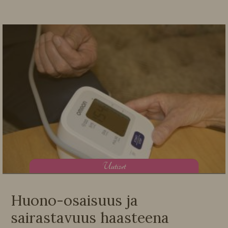
U
utiset
Huono-osaisuus ja
sairastavuus haasteena