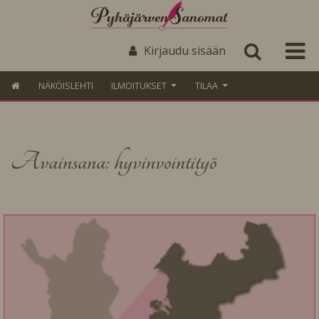
Kirjaudu sisään
NÄKÖISLEHTI
ILMOITUKSET
TILAA
Avainsana: hyvinvointityö