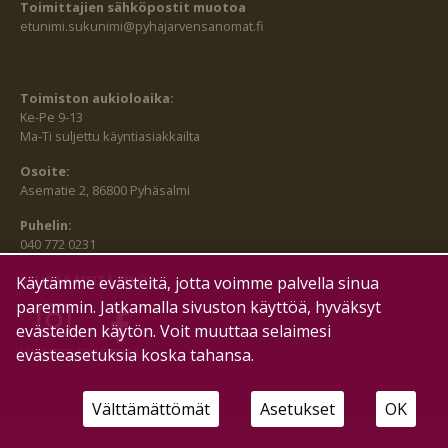
Toimittajien sähköpostit muotoa
etunimi.sukunimi@pyhajarvensanomat.fi
Toimiston aukioloaika:
Ke-Pe 9-13
Ma-Ti suljettu käyntiasiakkailta
Osoite:
Asematie 2, 86800 Pyhäsalmi
Puhelin:
040 772 0231
SEURAA MEITÄ MYÖS:
Käytämme evästeitä, jotta voimme palvella sinua
paremmin. Jatkamalla sivuston käyttöä, hyväksyt
evästeiden käytön. Voit muuttaa selaimesi
evästeasetuksia koska tahansa.
HALLITSE EVÄSTEITÄ
Välttämättömät
Asetukset
OK