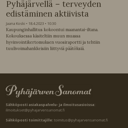
Pyhäjärvellä – terveyden
edistäminen aktiivista
Jaana Koski
18.4.2023
10:30
Kaupunginhallitus kokoontui maanantai-iltana.
Kokouksessa käsiteltiin muun muassa
hyvinvointikertomuksen vuosiraportti ja tehtiin
tuulivoimahankkeisiin liittyviä päätöksiä.
Sähköposti asiakaspalvelu- ja ilmoitusasioissa:
ilmoitukset@pyhajarvensanomat.fi
Sähköposti toimittajille:
toimitus@pyhajarvensanomat.fi