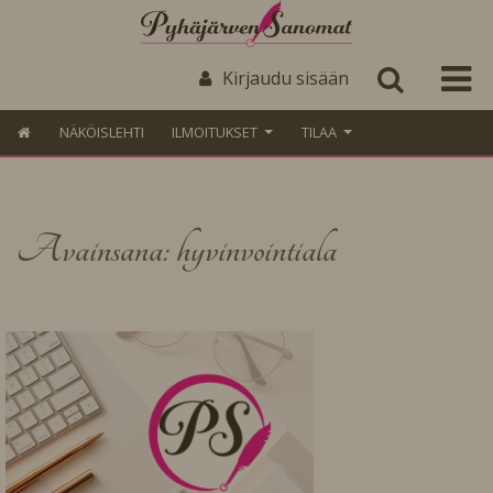
Kirjaudu sisään
NÄKÖISLEHTI
ILMOITUKSET
TILAA
Avainsana: hyvinvointiala