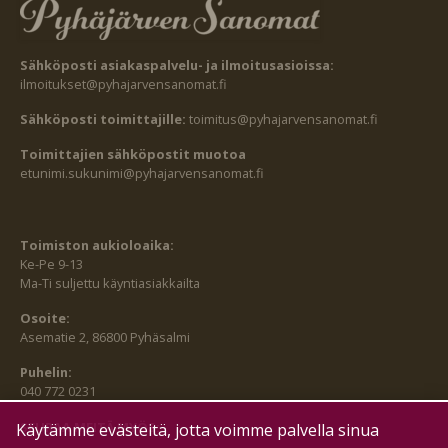
Sähköposti asiakaspalvelu- ja ilmoitusasioissa:
ilmoitukset@pyhajarvensanomat.fi
Sähköposti toimittajille:
toimitus@pyhajarvensanomat.fi
Toimittajien sähköpostit muotoa
etunimi.sukunimi@pyhajarvensanomat.fi
Toimiston aukioloaika:
Ke-Pe 9-13
Ma-Ti suljettu käyntiasiakkailta
Osoite:
Asematie 2, 86800 Pyhäsalmi
Puhelin:
040 772 0231
SEURAA MEITÄ MYÖS:
Käytämme evästeitä, jotta voimme palvella sinua