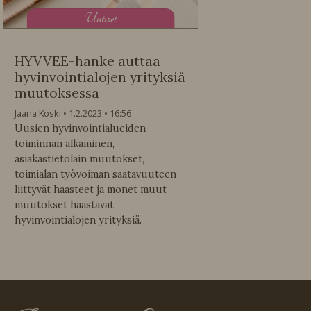
U
utiset
HYVVEE-hanke auttaa
hyvinvointialojen yrityksiä
muutoksessa
Jaana Koski
1.2.2023
16:56
Uusien hyvinvointialueiden
toiminnan alkaminen,
asiakastietolain muutokset,
toimialan työvoiman saatavuuteen
liittyvät haasteet ja monet muut
muutokset haastavat
hyvinvointialojen yrityksiä.