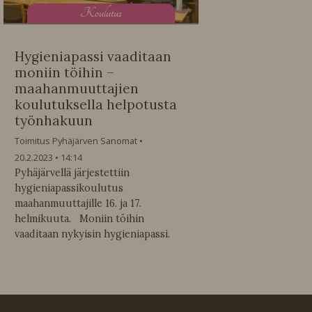
K
oulutus
Hygieniapassi vaaditaan
moniin töihin –
maahanmuuttajien
koulutuksella helpotusta
työnhakuun
Toimitus Pyhäjärven Sanomat
20.2.2023
14:14
Pyhäjärvellä järjestettiin
hygieniapassikoulutus
maahanmuuttajille 16. ja 17.
helmikuuta. Moniin töihin
vaaditaan nykyisin hygieniapassi.