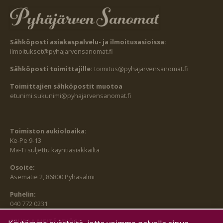
Sähköposti asiakaspalvelu- ja ilmoitusasioissa:
ilmoitukset@pyhajarvensanomat.fi
Sähköposti toimittajille:
toimitus@pyhajarvensanomat.fi
Toimittajien sähköpostit muotoa
etunimi.sukunimi@pyhajarvensanomat.fi
Toimiston aukioloaika:
Ke-Pe 9-13
Ma-Ti suljettu käyntiasiakkailta
Osoite:
Asematie 2, 86800 Pyhäsalmi
Puhelin:
040 772 0231
SEURAA MEITÄ MYÖS: