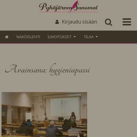
Kirjaudu sisään
NÄKÖISLEHTI
ILMOITUKSET
TILAA
Avainsana: hygieniapassi