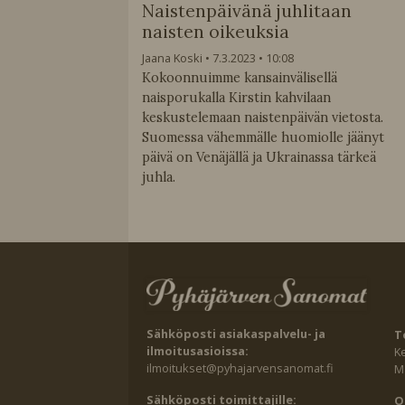
Naistenpäivänä juhlitaan
naisten oikeuksia
Jaana Koski
7.3.2023
10:08
Kokoonnuimme kansainvälisellä
naisporukalla Kirstin kahvilaan
keskustelemaan naistenpäivän vietosta.
Suomessa vähemmälle huomiolle jäänyt
päivä on Venäjällä ja Ukrainassa tärkeä
juhla.
Sähköposti asiakaspalvelu- ja
T
ilmoitusasioissa:
K
ilmoitukset@pyhajarvensanomat.fi
Ma
Sähköposti toimittajille:
O