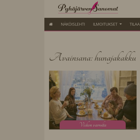
NÄKÖISLEHTI
ILMOITUKSET
TILA
Avainsana: hunajakakku
V
iikon varrelta