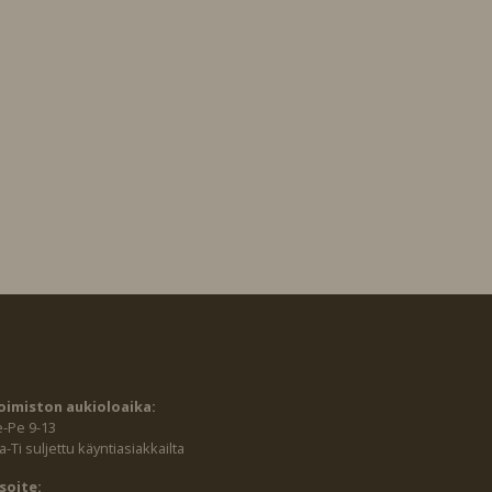
oimiston aukioloaika:
e-Pe 9-13
-Ti suljettu käyntiasiakkailta
soite: