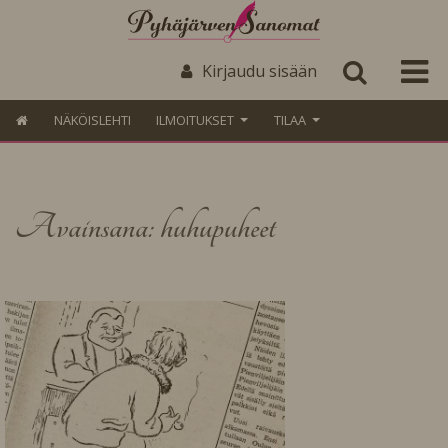
Kirjaudu sisään
NÄKÖISLEHTI
ILMOITUKSET
TILAA
Avainsana: huhupuheet