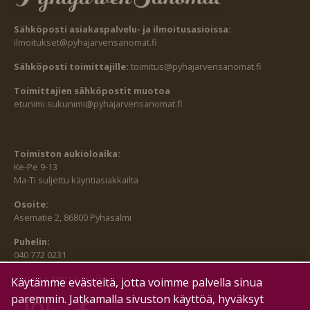
Sähköposti asiakaspalvelu- ja ilmoitusasioissa:
ilmoitukset@pyhajarvensanomat.fi
Sähköposti toimittajille:
toimitus@pyhajarvensanomat.fi
Toimittajien sähköpostit muotoa
etunimi.sukunimi@pyhajarvensanomat.fi
Toimiston aukioloaika:
Ke-Pe 9-13
Ma-Ti suljettu käyntiasiakkailta
Osoite:
Asematie 2, 86800 Pyhäsalmi
Puhelin:
040 772 0231
SEURAA MEITÄ MYÖS:
Käytämme evästeitä, jotta voimme palvella sinua
paremmin. Jatkamalla sivuston käyttöä, hyväksyt