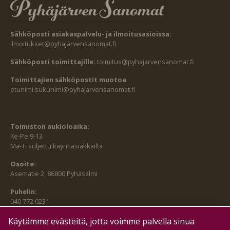
Sähköposti asiakaspalvelu- ja ilmoitusasioissa:
ilmoitukset@pyhajarvensanomat.fi
Sähköposti toimittajille:
toimitus@pyhajarvensanomat.fi
Toimittajien sähköpostit muotoa
etunimi.sukunimi@pyhajarvensanomat.fi
Toimiston aukioloaika:
Ke-Pe 9-13
Ma-Ti suljettu käyntiasiakkailta
Osoite:
Asematie 2, 86800 Pyhäsalmi
Puhelin:
040 772 0231
SEURAA MEITÄ MYÖS:
Käytämme evästeitä, jotta voimme palvella sinua