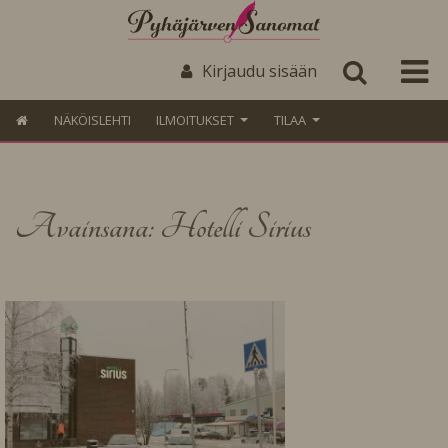
Kirjaudu sisään
NÄKÖISLEHTI
ILMOITUKSET
TILAA
Avainsana: Hotelli Sirius