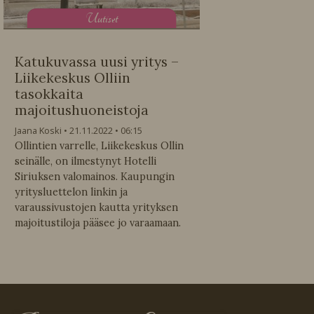
U
utiset
Katukuvassa uusi yritys –
Liikekeskus Olliin
tasokkaita
majoitushuoneistoja
Jaana Koski
21.11.2022
06:15
Ollintien varrelle, Liikekeskus Ollin
seinälle, on ilmestynyt Hotelli
Siriuksen valomainos. Kaupungin
yritysluettelon linkin ja
varaussivustojen kautta yrityksen
majoitustiloja pääsee jo varaamaan.