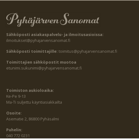
Sähköposti asiakaspalvelu- ja ilmoitusasioissa:
ilmoitukset@pyhajarvensanomat.fi
Sähköposti toimittajille:
toimitus@pyhajarvensanomat.fi
Toimittajien sähköpostit muotoa
etunimi.sukunimi@pyhajarvensanomat.fi
Toimiston aukioloaika:
Ke-Pe 9-13
Ma-Ti suljettu käyntiasiakkailta
Osoite:
Asematie 2, 86800 Pyhäsalmi
Puhelin:
040 772 0231