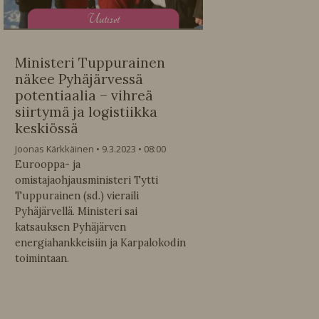
U
utiset
Ministeri Tuppurainen
näkee Pyhäjärvessä
potentiaalia – vihreä
siirtymä ja logistiikka
keskiössä
Joonas Kärkkäinen
9.3.2023
08:00
Eurooppa- ja
omistajaohjausministeri Tytti
Tuppurainen (sd.) vieraili
Pyhäjärvellä. Ministeri sai
katsauksen Pyhäjärven
energiahankkeisiin ja Karpalokodin
toimintaan.