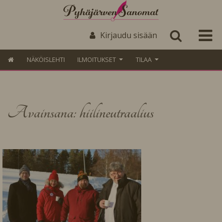
Kirjaudu sisään
NÄKÖISLEHTI
ILMOITUKSET
TILAA
Avainsana: hiilineutraalius