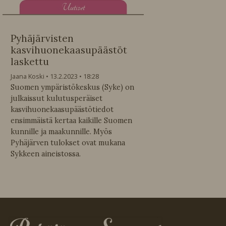
U
utiset
Pyhäjärvisten
kasvihuonekaasupäästöt
laskettu
Jaana Koski
13.2.2023
18:28
Suomen ympäristökeskus (Syke) on
julkaissut kulutusperäiset
kasvihuonekaasupäästötiedot
ensimmäistä kertaa kaikille Suomen
kunnille ja maakunnille. Myös
Pyhäjärven tulokset ovat mukana
Sykkeen aineistossa.