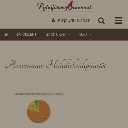
Kirjaudu sisään
NÄKÖISLEHTI
ILMOITUKSET
TILAA
Avainsana: Hiilidioksidipäästöt