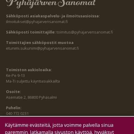
Sähköposti asiakaspalvelu- ja ilmoitusasioissa:
ilmoitukset@pyhajarvensanomat.fi
Sähköposti toimittajille:
toimitus@pyhajarvensanomat.fi
Toimittajien sähköpostit muotoa
etunimi.sukunimi@pyhajarvensanomat.fi
Toimiston aukioloaika:
Ke-Pe 9-13
Ma-Ti suljettu käyntiasiakkailta
Osoite:
Asematie 2, 86800 Pyhäsalmi
Puhelin:
040 772 0231
SEURAA MEITÄ MYÖS:
Käytämme evästeitä, jotta voimme palvella sinua
paremmin. Jatkamalla sivuston käyttöä, hyväksyt