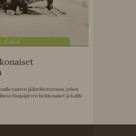
L
iikkeellä
konaiset
n
enalla naisten jääkiekkoturnaus, johon
llistui Haapajärven kiekkonaiset ja KallSi