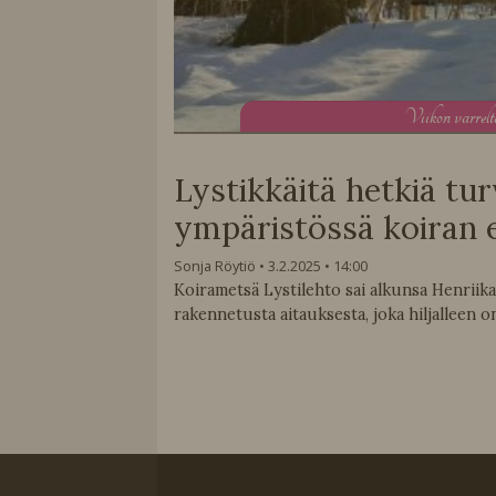
V
iikon varrel
Lystikkäitä hetkiä tur
ympäristössä koiran e
Sonja Röytiö
3.2.2025
14:00
Koirametsä Lystilehto sai alkunsa Henriik
rakennetusta aitauksesta, joka hiljalleen o