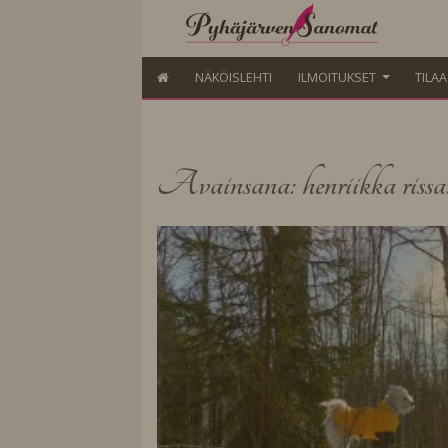
NÄKÖISLEHTI
ILMOITUKSET
TILA
Avainsana: henriikka rissa