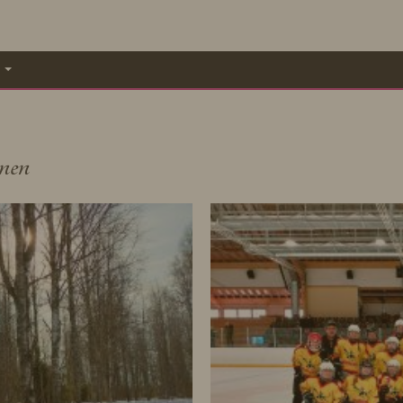
A
nen