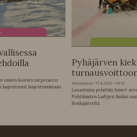
ta
vallisessa
Pyhäjärven kiek
hdoilla
turnausvoittoo
an omien koirien tarpeeseen
Vieraskynä
17.4.2023
10:15
n laajentunut laajentumistaan.
Lauantaina pelattiin Inmet-are
Pohtilaisten Ladyjen lisäksi osa
Sonkajärveltä.