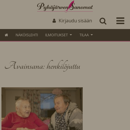
Kirjaudu sisään
NÄKÖISLEHTI
ILMOITUKSET
TILAA
Avainsana: henkilöjuttu