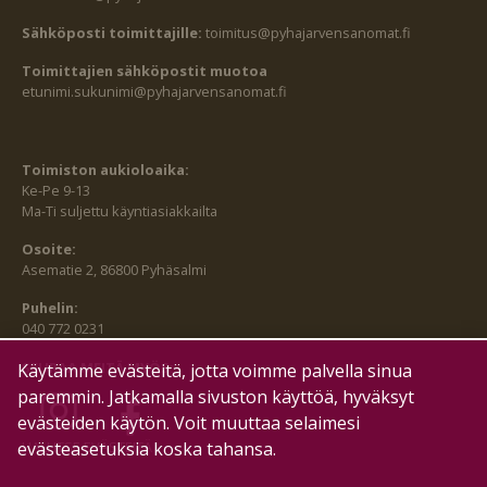
Sähköposti toimittajille:
toimitus@pyhajarvensanomat.fi
Toimittajien sähköpostit muotoa
etunimi.sukunimi@pyhajarvensanomat.fi
Toimiston aukioloaika:
Ke-Pe 9-13
Ma-Ti suljettu käyntiasiakkailta
Osoite:
Asematie 2, 86800 Pyhäsalmi
Puhelin:
040 772 0231
SEURAA MEITÄ MYÖS:
Käytämme evästeitä, jotta voimme palvella sinua
paremmin. Jatkamalla sivuston käyttöä, hyväksyt
evästeiden käytön. Voit muuttaa selaimesi
evästeasetuksia koska tahansa.
HALLITSE EVÄSTEITÄ