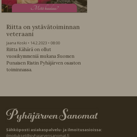
M
itä kuuluu?
Riitta on ystävätoiminnan
veteraani
Jaana Koski
14.2.2023
08:00
Riitta Kähärä on ollut
vuosikymmeniä mukana Suomen
Punaisen Ristin Pyhäjärven osaston
toiminnassa.
Sähköposti asiakaspalvelu- ja ilmoitusasioissa:
ilmoitukset@pyhajarvensanomat.fi