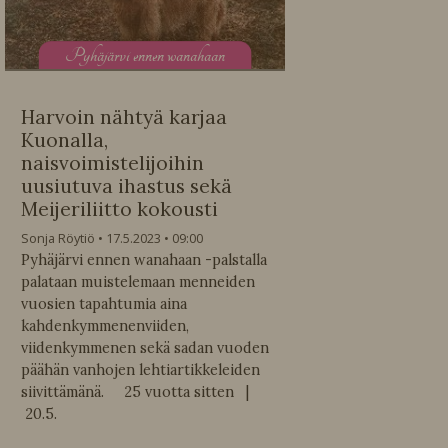
P
yhäjärvi ennen wanahaan
Harvoin nähtyä karjaa
Kuonalla,
naisvoimistelijoihin
uusiutuva ihastus sekä
Meijeriliitto kokousti
Sonja Röytiö
17.5.2023
09:00
Pyhäjärvi ennen wanahaan -palstalla
palataan muistelemaan menneiden
vuosien tapahtumia aina
kahdenkymmenenviiden,
viidenkymmenen sekä sadan vuoden
päähän vanhojen lehtiartikkeleiden
siivittämänä. 25 vuotta sitten |
20.5.