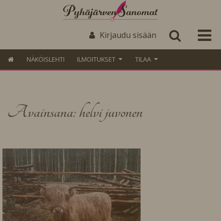
Kirjaudu sisään
NÄKÖISLEHTI
ILMOITUKSET
TILAA
Avainsana: helvi juvonen