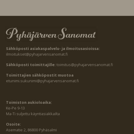
Sähköposti asiakaspalvelu- ja ilmoitusasioissa:
ilmoitukset@pyhajarvensanomat.fi
Sähköposti toimittajille:
toimitus@pyhajarvensanomat.fi
Toimittajien sähköpostit muotoa
etunimi.sukunimi@pyhajarvensanomat.fi
Toimiston aukioloaika:
Ke-Pe 9-13
Ma-Ti suljettu käyntiasiakkailta
Osoite:
Asematie 2, 86800 Pyhäsalmi