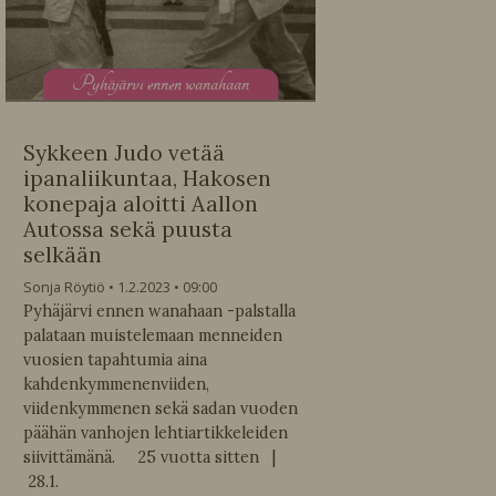
P
yhäjärvi ennen wanahaan
Sykkeen Judo vetää
ipanaliikuntaa, Hakosen
konepaja aloitti Aallon
Autossa sekä puusta
selkään
Sonja Röytiö
1.2.2023
09:00
Pyhäjärvi ennen wanahaan -palstalla
palataan muistelemaan menneiden
vuosien tapahtumia aina
kahdenkymmenenviiden,
viidenkymmenen sekä sadan vuoden
päähän vanhojen lehtiartikkeleiden
siivittämänä. 25 vuotta sitten |
28.1.