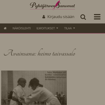
Kirjaudu sisään
NÄKÖISLEHTI
ILMOITUKSET
TILAA
Avainsana: heimo taivassalo