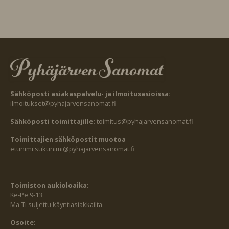
Sähköposti asiakaspalvelu- ja ilmoitusasioissa:
ilmoitukset@pyhajarvensanomat.fi
Sähköposti toimittajille:
toimitus@pyhajarvensanomat.fi
Toimittajien sähköpostit muotoa
etunimi.sukunimi@pyhajarvensanomat.fi
Toimiston aukioloaika:
Ke-Pe 9-13
Ma-Ti suljettu käyntiasiakkailta
Osoite: