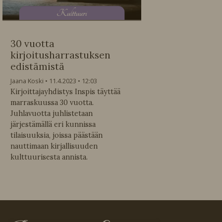
K
ulttuuri
30 vuotta
kirjoitusharrastuksen
edistämistä
Jaana Koski
11.4.2023
12:03
Kirjoittajayhdistys Inspis täyttää
marraskuussa 30 vuotta.
Juhlavuotta juhlistetaan
järjestämällä eri kunnissa
tilaisuuksia, joissa päästään
nauttimaan kirjallisuuden
kulttuurisesta annista.