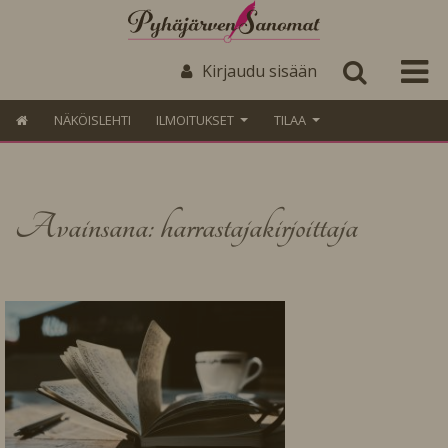
Kirjaudu sisään
NÄKÖISLEHTI
ILMOITUKSET
TILAA
Avainsana: harrastajakirjoittaja