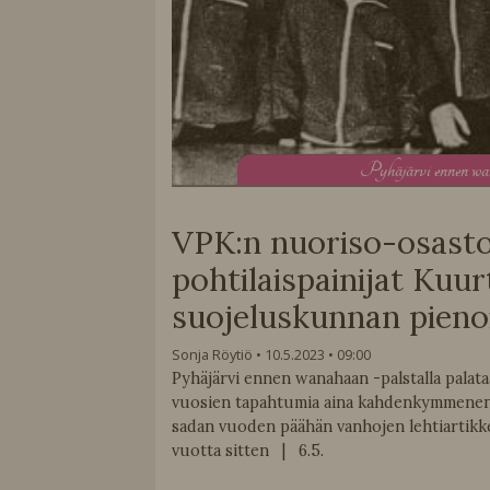
P
yhäjärvi ennen w
VPK:n nuoriso-osasto
pohtilaispainijat Kuur
suojeluskunnan pienoi
Sonja Röytiö
10.5.2023
09:00
Pyhäjärvi ennen wanahaan -palstalla pala
vuosien tapahtumia aina kahdenkymmenen
sadan vuoden päähän vanhojen lehtiartikk
vuotta sitten | 6.5.