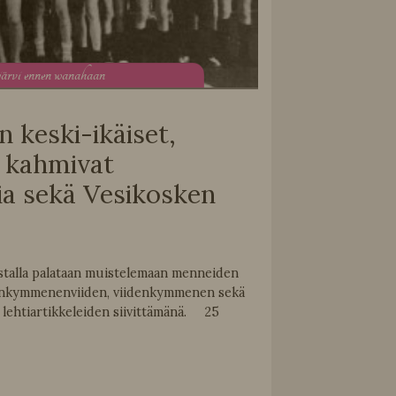
järvi ennen wanahaan
 keski-ikäiset,
t kahmivat
ia sekä Vesikosken
stalla palataan muistelemaan menneiden
enkymmenenviiden, viidenkymmenen sekä
lehtiartikkeleiden siivittämänä. 25