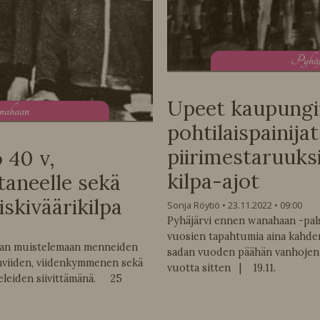
P
yhä
Upeet kaupungin
anahaan
pohtilaispainija
piirimestaruuks
 40 v,
kilpa-ajot
taneelle sekä
skiväärikilpa
Sonja Röytiö
23.11.2022
09:00
Pyhäjärvi ennen wanahaan -pal
vuosien tapahtumia aina kahd
taan muistelemaan menneiden
sadan vuoden päähän vanhojen 
viiden, viidenkymmenen sekä
vuotta sitten | 19.11.
eleiden siivittämänä. 25