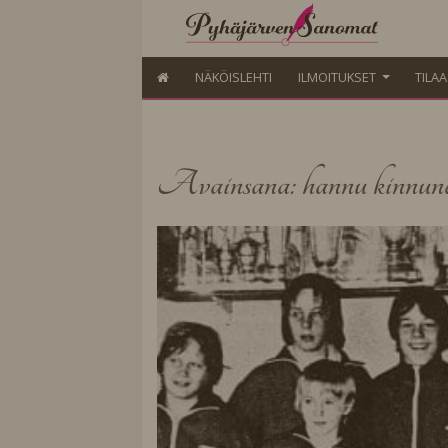
NÄKÖISLEHTI
ILMOITUKSET
TILA
Avainsana: hannu kinnun