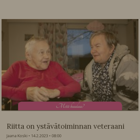
M
itä kuuluu?
Riitta on ystävätoiminnan veteraani
Jaana Koski
14.2.2023
08:00