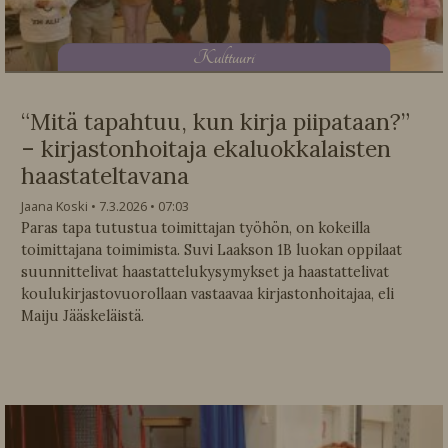
K
ulttuuri
“Mitä tapahtuu, kun kirja piipataan?”
– kirjastonhoitaja ekaluokkalaisten
haastateltavana
Jaana Koski
7.3.2026
07:03
Paras tapa tutustua toimittajan työhön, on kokeilla
toimittajana toimimista. Suvi Laakson 1B luokan oppilaat
suunnittelivat haastattelukysymykset ja haastattelivat
koulukirjastovuorollaan vastaavaa kirjastonhoitajaa, eli
Maiju Jääskeläistä.