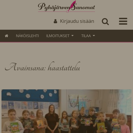
Kirjaudu sisään
NÄKÖISLEHTI
ILMOITUKSET
TILAA
Avainsana: haastattelu