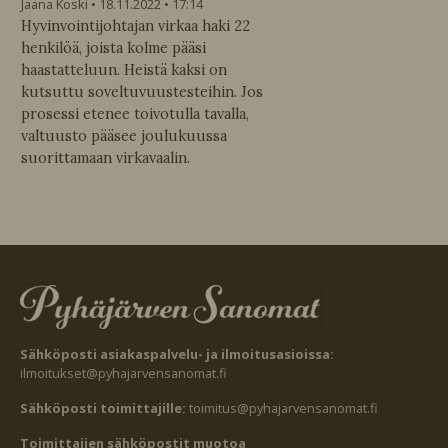
Jaana Koski
18.11.2022
17:14
Hyvinvointijohtajan virkaa haki 22
henkilöä, joista kolme pääsi
haastatteluun. Heistä kaksi on
kutsuttu soveltuvuustesteihin. Jos
prosessi etenee toivotulla tavalla,
valtuusto pääsee joulukuussa
suorittamaan virkavaalin.
Sähköposti asiakaspalvelu- ja ilmoitusasioissa:
ilmoitukset@pyhajarvensanomat.fi
Sähköposti toimittajille:
toimitus@pyhajarvensanomat.fi
Toimittajien sähköpostit muotoa