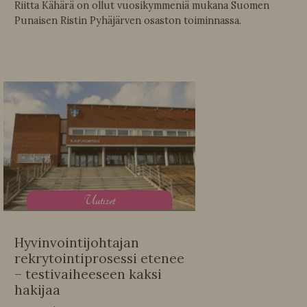
Riitta Kähärä on ollut vuosikymmeniä mukana Suomen
Punaisen Ristin Pyhäjärven osaston toiminnassa.
U
utiset
Hyvinvointijohtajan
rekrytointiprosessi etenee
– testivaiheeseen kaksi
hakijaa