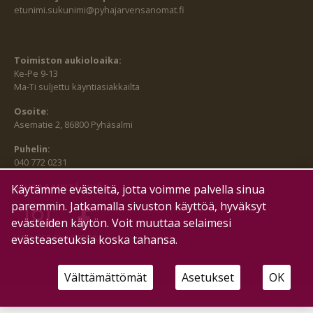
etunimi.sukunimi@pyhajarvensanomat.fi
Toimiston aukioloaika:
Ke-Pe 9-13
Ma-Ti suljettu käyntiasiakkailta
Osoite:
Asematie 2, 86800 Pyhäsalmi
Puhelin:
040 772 0231
SEURAA MEITÄ MYÖS:
Käytämme evästeitä, jotta voimme palvella sinua
paremmin. Jatkamalla sivuston käyttöä, hyväksyt
evästeiden käytön. Voit muuttaa selaimesi
HALLITSE EVÄSTEITÄ
evästeasetuksia koska tahansa.
Välttämättömät
Asetukset
OK