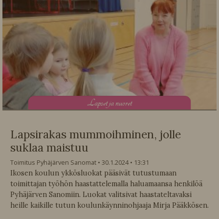
L
apset ja nuoret
Lapsirakas mummoihminen, jolle
suklaa maistuu
Toimitus Pyhäjärven Sanomat
30.1.2024
13:31
Ikosen koulun ykkösluokat pääsivät tutustumaan
toimittajan työhön haastattelemalla haluamaansa henkilöä
Pyhäjärven Sanomiin. Luokat valitsivat haastateltavaksi
heille kaikille tutun koulunkäynninohjaaja Mirja Pääkkösen.