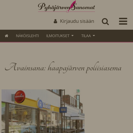
Kirjaudu sisään
NÄKÖISLEHTI
ILMOITUKSET
TILAA
Avainsana: haapajärven poliisiasema