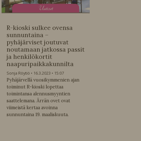
U
utiset
R-kioski sulkee ovensa
sunnuntaina –
pyhäjärviset joutuvat
noutamaan jatkossa passit
ja henkilökortit
naapuripaikkakunnilta
Sonja Röytiö
16.3.2023
15:07
Pyhäjärvellä vuosikymmenien ajan
toiminut R-kioski lopettaa
toimintansa alennusmyyntien
saattelemana. Ärrän ovet ovat
viimeistä kertaa avoinna
sunnuntaina 19. maaliskuuta.