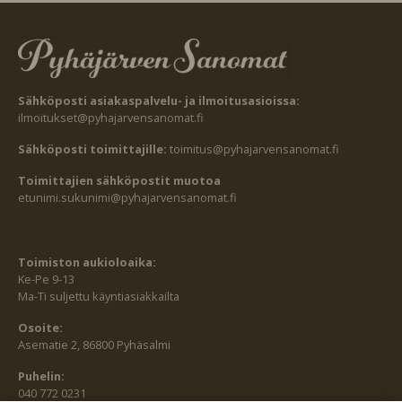
Sähköposti asiakaspalvelu- ja ilmoitusasioissa:
ilmoitukset@pyhajarvensanomat.fi
Sähköposti toimittajille:
toimitus@pyhajarvensanomat.fi
Toimittajien sähköpostit muotoa
etunimi.sukunimi@pyhajarvensanomat.fi
Toimiston aukioloaika:
Ke-Pe 9-13
Ma-Ti suljettu käyntiasiakkailta
Osoite:
Asematie 2, 86800 Pyhäsalmi
Puhelin:
040 772 0231