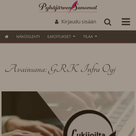
Kirjaudu sisään
NÄKÖISLEHTI
ILMOITUKSET
TILAA
Avainsana: GRK Infra Oyj