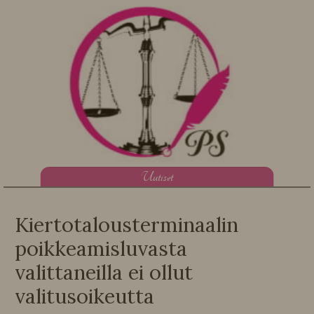
U
utiset
Kiertotalousterminaalin
poikkeamisluvasta
valittaneilla ei ollut
valitusoikeutta