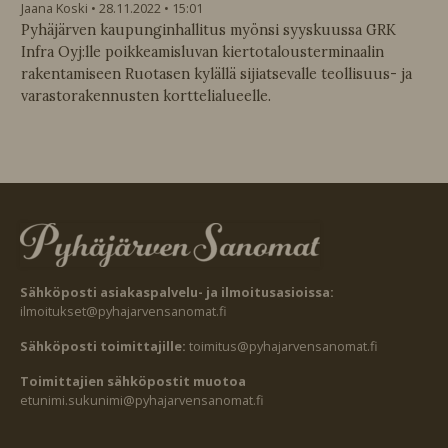
Jaana Koski
28.11.2022
15:01
Pyhäjärven kaupunginhallitus myönsi syyskuussa GRK
Infra Oyj:lle poikkeamisluvan kiertotalousterminaalin
rakentamiseen Ruotasen kylällä sijiatsevalle teollisuus- ja
varastorakennusten korttelialueelle.
Sähköposti asiakaspalvelu- ja ilmoitusasioissa:
ilmoitukset@pyhajarvensanomat.fi
Sähköposti toimittajille:
toimitus@pyhajarvensanomat.fi
Toimittajien sähköpostit muotoa
etunimi.sukunimi@pyhajarvensanomat.fi